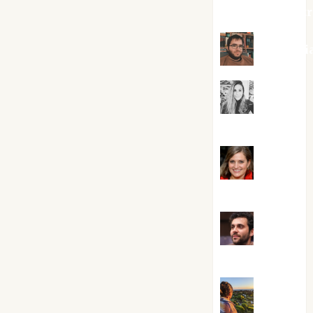
jungladelaslet
Kiko Pri
Mar
Carrillo
Mari
Carmen Pérez
Maxi
Sabela Tornes
Noa