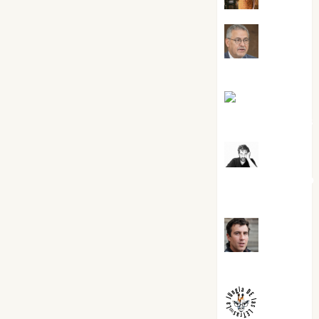
Jesús
Cuenca Torres
Joaquín
Rández Ramos
José
Antonio Castro
Cebrián
Juanjo
Melgarejo