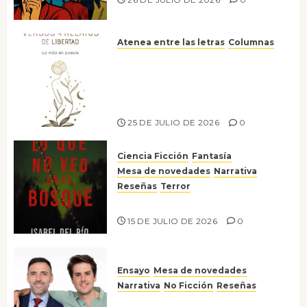
Atenea entre las letras
Columnas
Versos y relatos de libertad: el
canto a la conciencia de la
escritora peruana Sol del
Risco
25 DE JULIO DE 2026
0
Ciencia Ficción
Fantasía
Mesa de novedades
Narrativa
Reseñas
Terror
Lo que no veo en el bosque
15 DE JULIO DE 2026
0
Ensayo
Mesa de novedades
Narrativa
No Ficción
Reseñas
¡No la líes!