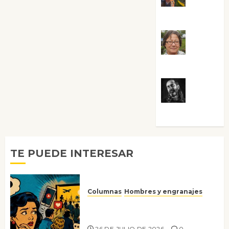
Guardia
Rosa
Villalejos
Víctor
Morata
TE PUEDE INTERESAR
Columnas
Hombres y engranajes
Ya no confiamos ni en lo que
nos gusta
26 DE JULIO DE 2026
0