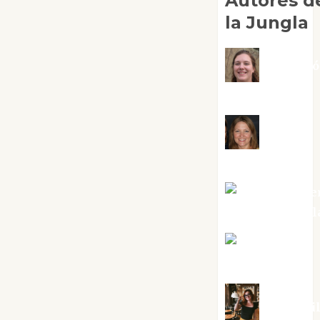
Autores d
la Jungla
Adoraci
Negre Pujol
Angie
Ballester
Aura Metze
Altamirano Sol
Aurelio R.
Silvano
Eva Frai