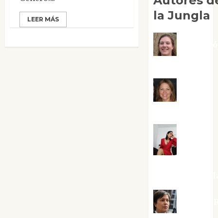
Autores d
la Jungla
LEER MÁS
Adoraci
Negre Pujol
Angie
Ballester
Aura
Metzeri
Altamirano Sol
Aurelio R