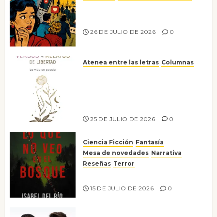
Ya no confiamos ni en lo que
nos gusta
26 DE JULIO DE 2026
0
Atenea entre las letras
Columnas
Versos y relatos de libertad: el
canto a la conciencia de la
escritora peruana Sol del
Risco
25 DE JULIO DE 2026
0
Ciencia Ficción
Fantasía
Mesa de novedades
Narrativa
Reseñas
Terror
Lo que no veo en el bosque
15 DE JULIO DE 2026
0