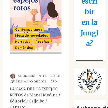
escri
bir
en la
Contemporánea
Jungl
Mesa de novedades
a?
Narrativa
Reseñas
Romántica
La casa de los
espejos rotos
ADORACIÓN NEGRE PUJOL
13 DE MAYO DE 2026
0
LA CASA DE LOS ESPEJOS
ROTOS de Manel Medina /
Editorial: Grijalbo /
Género:...