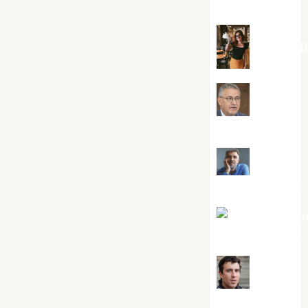
Silvano
Eva Frai
Jesús
Cuenca Torres
Joaquín
Rández Ramos
José Antoni
Castro Cebrián
Juanjo
Melgarejo