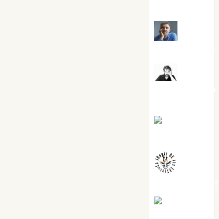
Cuenca Torres
Joaquín
Rández Ramos
José
Antonio Castro
Cebrián
Juanjo
Melgarejo
jungladelaslet
Kiko Prian