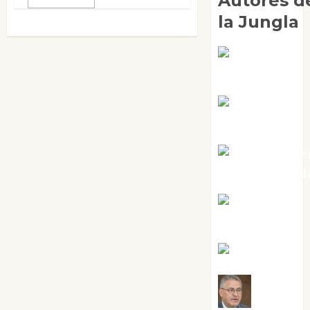
Autores d
la Jungla
Adoración
Negre Pujol
Angie
Ballester
Aura Metze
Altamirano Sol
Aurelio R.
Silvano
Eva Fraile
Jesús