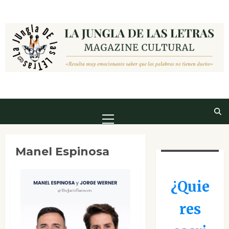
Saltar
al
contenido
Menú
principal
Manel Espinosa
¿Quie
res