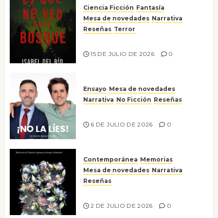
Ciencia Ficción
Fantasía
Mesa de novedades
Narrativa
Reseñas
Terror
Lo que no veo en el bosque
15 DE JULIO DE 2026
0
Ensayo
Mesa de novedades
Narrativa
No Ficción
Reseñas
¡No la líes!
6 DE JULIO DE 2026
0
Contemporánea
Memorias
Mesa de novedades
Narrativa
Reseñas
Tienes que mirar
2 DE JULIO DE 2026
0