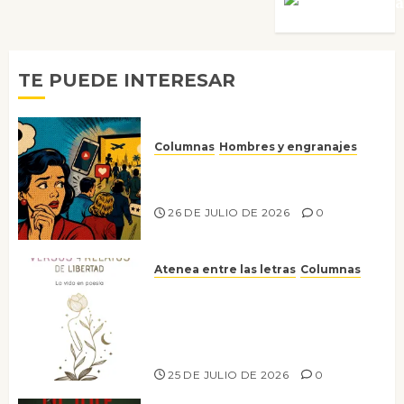
Víctor Mora
TE PUEDE INTERESAR
Columnas
Hombres y engranajes
Ya no confiamos ni en lo que
nos gusta
26 DE JULIO DE 2026
0
Atenea entre las letras
Columnas
Versos y relatos de libertad: el
canto a la conciencia de la
escritora peruana Sol del
Risco
25 DE JULIO DE 2026
0