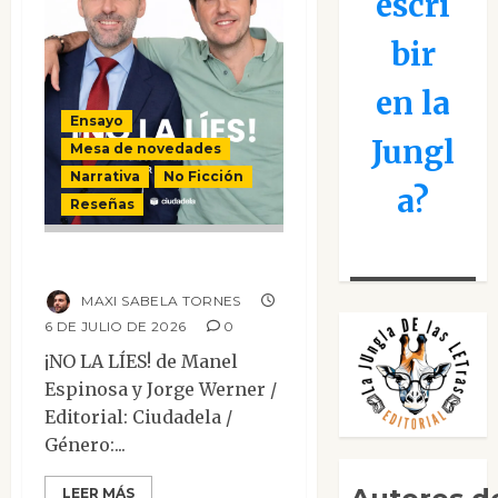
escri
bir
en la
Ensayo
Jungl
Mesa de novedades
Narrativa
No Ficción
a?
Reseñas
¡No la líes!
MAXI SABELA TORNES
6 DE JULIO DE 2026
0
¡NO LA LÍES! de Manel
Espinosa y Jorge Werner /
Editorial: Ciudadela /
Género:...
LEER MÁS