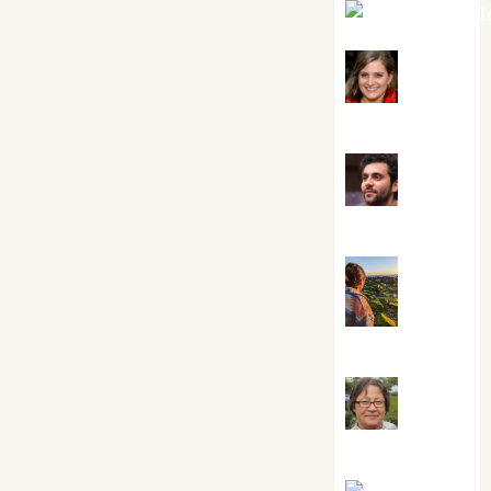
Mar Carrill
Mari
Carmen Pérez
Maxi
Sabela Tornes
Noa
Guardia
Rosa
Villalejos