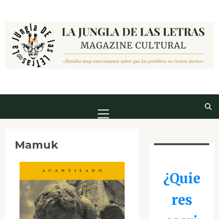
Saltar
al
contenido
Menú
principal
Mamuk
¿Quie
res