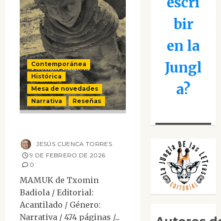
escri
bir
en la
Jungl
Contemporánea
Histórica
a?
Mesa de novedades
Narrativa
Reseñas
Mamuk
JESÚS CUENCA TORRES
9 DE FEBRERO DE 2026
0
MAMUK de Txomin
Badiola / Editorial:
Acantilado / Género:
Narrativa / 474 páginas /...