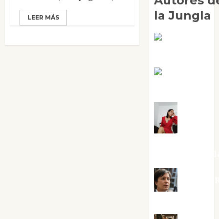
Autores d
la Jungla
LEER MÁS
Adoración
Negre Pujol
Angie
Ballester
Aura
Metzeri
Altamirano Sol
Aurelio R
Silvano