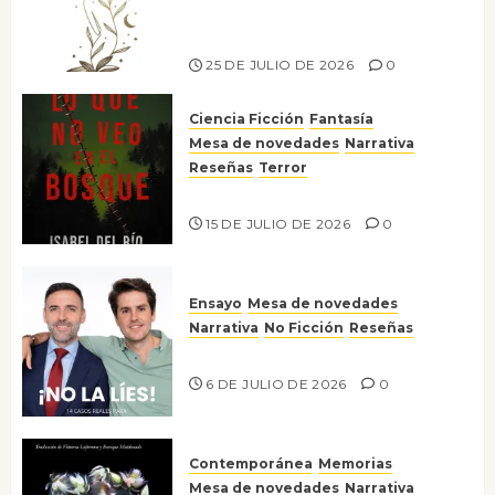
escritora peruana Sol del
Risco
25 DE JULIO DE 2026
0
Ciencia Ficción
Fantasía
Mesa de novedades
Narrativa
Reseñas
Terror
Lo que no veo en el bosque
15 DE JULIO DE 2026
0
Ensayo
Mesa de novedades
Narrativa
No Ficción
Reseñas
¡No la líes!
6 DE JULIO DE 2026
0
Contemporánea
Memorias
Mesa de novedades
Narrativa