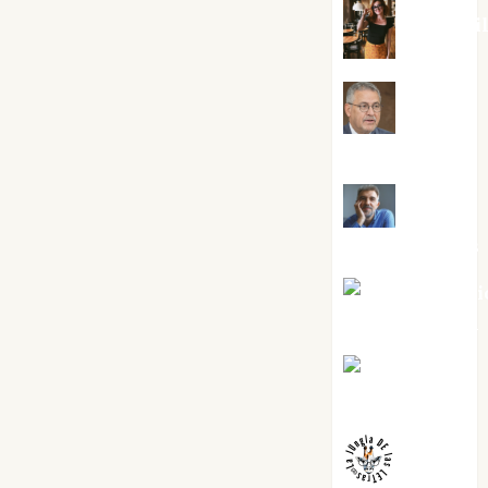
Eva Frai
Jesús
Cuenca Torres
Joaquín
Rández Ramos
José Antoni
Castro Cebrián
Juanjo
Melgarejo