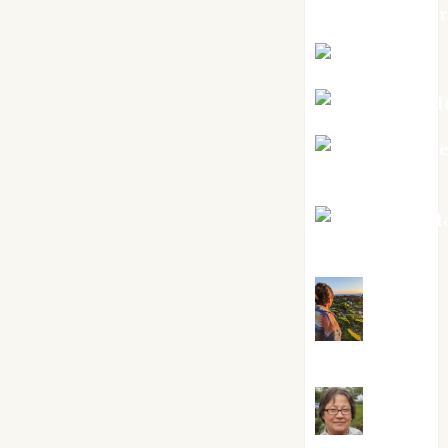
jungladelaslet
Kiko Prian
Mar Carrill
Mari Carm
Pérez
Maxi Sabel
Tornes
Noa
Guardia
Rosa