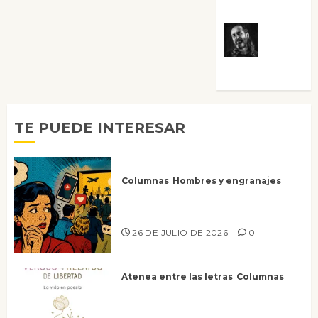
Villalejos
Víctor
Morata
TE PUEDE INTERESAR
Columnas
Hombres y engranajes
Ya no confiamos ni en lo que
nos gusta
26 DE JULIO DE 2026
0
Atenea entre las letras
Columnas
Versos y relatos de libertad: el
canto a la conciencia de la