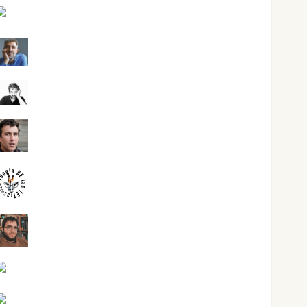
Jesús Cuenca Torres
Joaquín Rández Ramos
José Antonio Castro Cebrián
Juanjo Melgarejo
jungladelasletras
Kiko Prian
Mar Carrillo
Mari Carmen Pérez