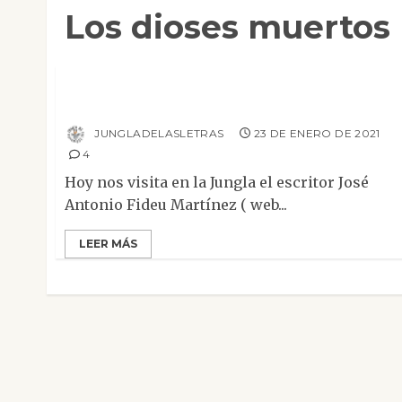
Los dioses muertos
Entrevistas
Entrevista a José Antonio Fideu, autor de
«Los dioses muertos. Canto de Prometeo»
JUNGLADELASLETRAS
23 DE ENERO DE 2021
4
Hoy nos visita en la Jungla el escritor José
Antonio Fideu Martínez ( web...
LEER MÁS