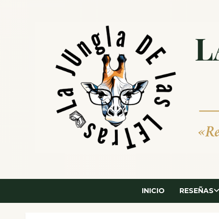
Saltar
al
contenido
INICIO
RESEÑAS