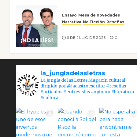
Ensayo
Mesa de novedades
Narrativa
No Ficción
Reseñas
¡No la líes!
6 DE JULIO DE 2026
0
la_jungladelasletras
La Jungla de las Letras Magacín cultural
dirigido por @jacastroescritor #reseñas
#artículos #entrevistas #opinión #literatura
#cultura