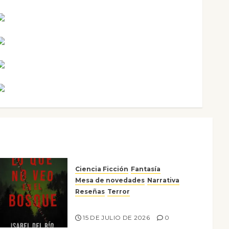
Maxi Sabela Tornes
Noa Guardia
Rosa Villalejos
Víctor Morata
Ciencia Ficción
Fantasía
Mesa de novedades
Narrativa
Reseñas
Terror
Lo que no veo en el bosque
15 DE JULIO DE 2026
0