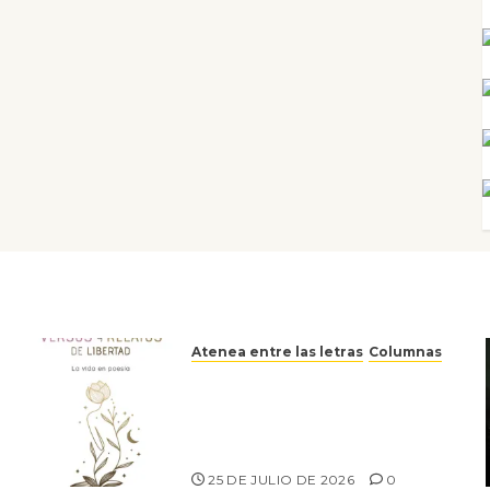
Atenea entre las letras
Columnas
Versos y relatos de libertad:
el canto a la conciencia de la
escritora peruana Sol del
Risco
25 DE JULIO DE 2026
0