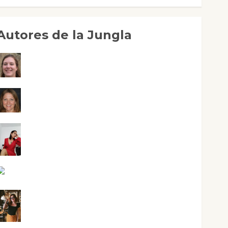
Autores de la Jungla
Adoración Negre Pujol
Angie Ballester
Aura Metzeri Altamirano Solar
Aurelio R. Silvano
Eva Fraile