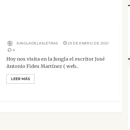
Entrevistas
Entrevista a José Antonio Fideu, autor de
«Los dioses muertos. Canto de Prometeo»
JUNGLADELASLETRAS
23 DE ENERO DE 2021
4
Hoy nos visita en la Jungla el escritor José
Antonio Fideu Martínez ( web...
LEER MÁS