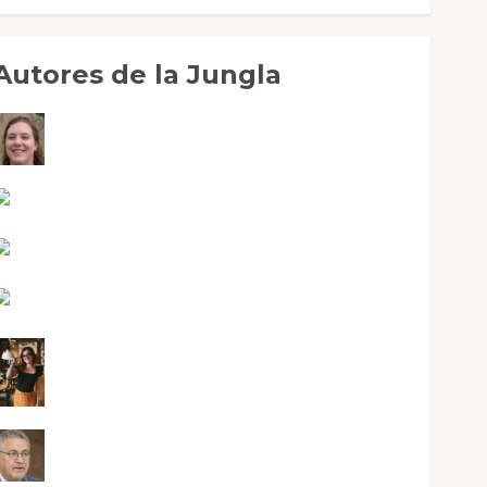
Autores de la Jungla
Adoración Negre Pujol
Angie Ballester
Aura Metzeri Altamirano Solar
Aurelio R. Silvano
Eva Fraile
Jesús Cuenca Torres