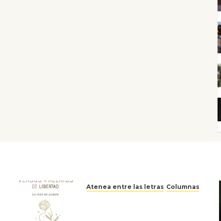
Atenea entre las letras
Columnas
Versos y relatos de libertad:
el canto a la conciencia de la
escritora peruana Sol del