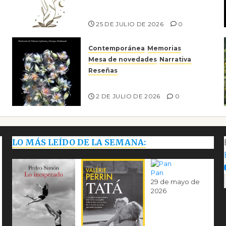
Risco
25 DE JULIO DE 2026
0
Contemporánea
Memorias
Mesa de novedades
Narrativa
Reseñas
Tienes que mirar
2 DE JULIO DE 2026
0
LO MÁS LEÍDO DE LA SEMANA:
Pan
29 de mayo de
2026