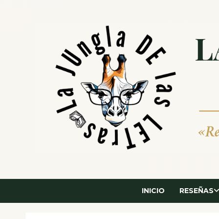
Saltar
al
contenido
INICIO
RESEÑAS