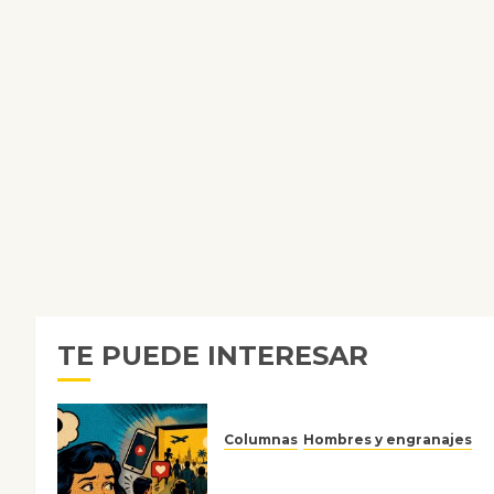
TE PUEDE INTERESAR
Columnas
Hombres y engranajes
Ya no confiamos ni en lo que
nos gusta