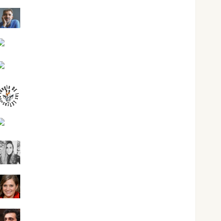
Joaquín Rández Ramos
José Antonio Castro Cebrián
Juanjo Melgarejo
jungladelasletras
Kiko Prian
Mar Carrillo
Mari Carmen Pérez