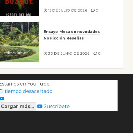
Lo que no veo en el bosque
15 DE JULIO DE 2026
0
Ensayo
Mesa de novedades
No Ficción
Reseñas
Jardines íntimos
30 DE JUNIO DE 2026
0
Estamos en YouTube
El tiempo desacertado
Cargar más...
Suscríbete