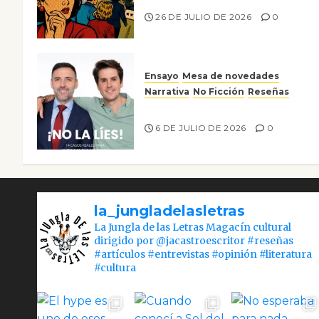
26 DE JULIO DE 2026
0
Ensayo
Mesa de novedades
Narrativa
No Ficción
Reseñas
¡No la líes!
6 DE JULIO DE 2026
0
la_jungladelasletras
La Jungla de las Letras Magacín cultural
dirigido por @jacastroescritor #reseñas
#artículos #entrevistas #opinión #literatura
#cultura