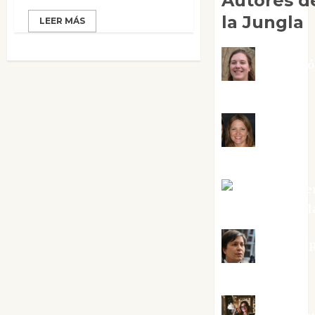
Autores d
la Jungla
LEER MÁS
Adoraci
Negre Pujol
Angie
Ballester
Aura Metze
Altamirano Sol
Aurelio R
Silvano