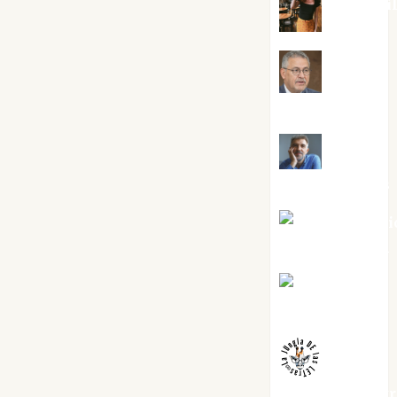
Eva Frai
Jesús
Cuenca Torres
Joaquín
Rández Ramos
José Antoni
Castro Cebrián
Juanjo
Melgarejo
jungladelaslet