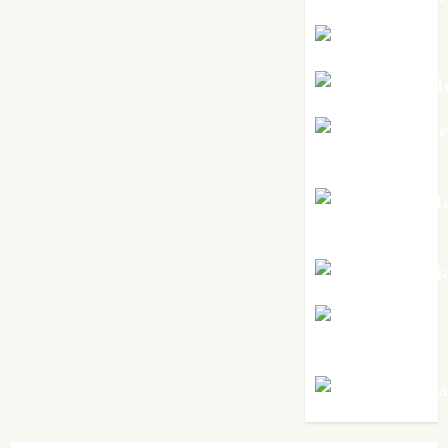
Kiko Prian
Mar Carrill
Mari Carm
Pérez
Maxi Sabel
Tornes
Noa Guardi
Rosa
Villalejos
Víctor Mora