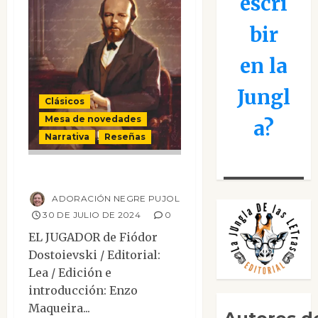
escri
bir
en la
Jungl
Clásicos
Mesa de novedades
a?
Narrativa
Reseñas
El jugador
ADORACIÓN NEGRE PUJOL
30 DE JULIO DE 2024
0
EL JUGADOR de Fiódor
Dostoievski / Editorial:
Lea / Edición e
introducción: Enzo
Maqueira...