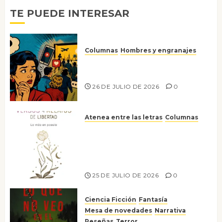
TE PUEDE INTERESAR
Columnas
Hombres y engranajes
Ya no confiamos ni en lo que
nos gusta
26 DE JULIO DE 2026
0
Atenea entre las letras
Columnas
Versos y relatos de libertad: el
canto a la conciencia de la
escritora peruana Sol del
Risco
25 DE JULIO DE 2026
0
Ciencia Ficción
Fantasía
Mesa de novedades
Narrativa
Reseñas
Terror