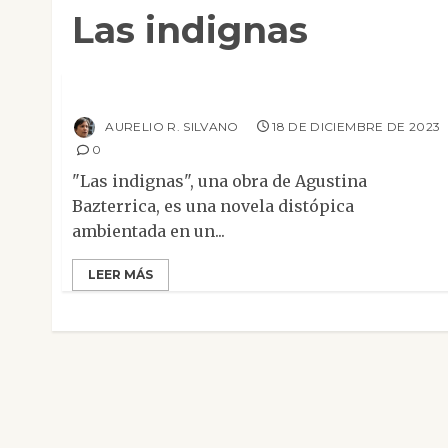
Las indignas
Mesa de novedades
Narrativa
Reseñas
Las indignas
AURELIO R. SILVANO
18 DE DICIEMBRE DE 2023
0
"Las indignas", una obra de Agustina
Bazterrica, es una novela distópica
ambientada en un...
LEER MÁS