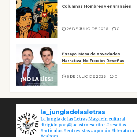
Columnas
Hombres y engranajes
Ya no confiamos ni en lo que
nos gusta
26 DE JULIO DE 2026
0
Ensayo
Mesa de novedades
Narrativa
No Ficción
Reseñas
¡No la líes!
6 DE JULIO DE 2026
0
la_jungladelasletras
La Jungla de las Letras Magacín cultural
dirigido por @jacastroescritor #reseñas
#artículos #entrevistas #opinión #literatura
#cultura