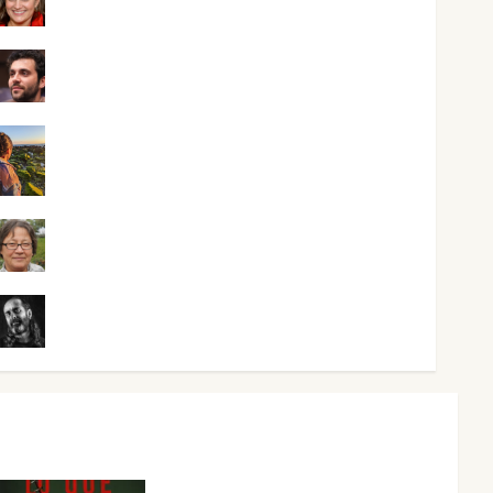
Mari Carmen Pérez
Maxi Sabela Tornes
Noa Guardia
Rosa Villalejos
Víctor Morata