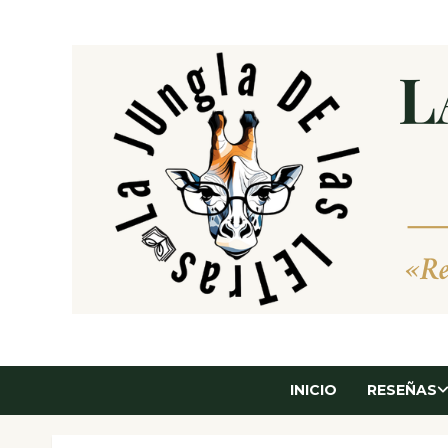
Saltar
al
contenido
INICIO
RESEÑAS