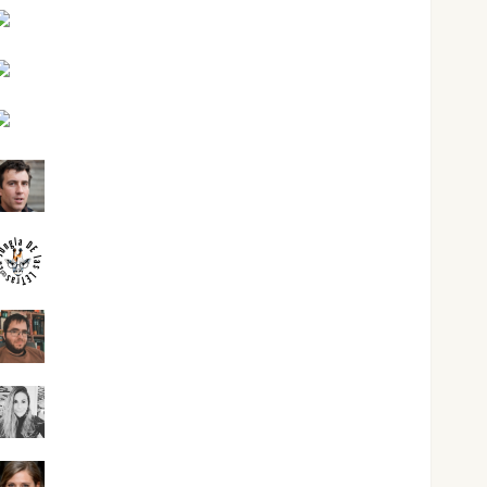
Jesús Cuenca Torres
Joaquín Rández Ramos
José Antonio Castro Cebrián
Juanjo Melgarejo
jungladelasletras
Kiko Prian
Mar Carrillo