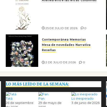
Atenea entre las letras
Columnas
Versos y relatos de libertad:
el canto a la conciencia de la
escritora peruana Sol del
Risco
25 DE JULIO DE 2026
0
Contemporánea
Memorias
Mesa de novedades
Narrativa
Reseñas
Tienes que mirar
2 DE JULIO DE 2026
0
LO MÁS LEÍDO DE LA SEMANA:
Tatá
Pan
Lo inesperado
26 de septiembre
29 de mayo de
3 de junio de 2026
de 2025
2026