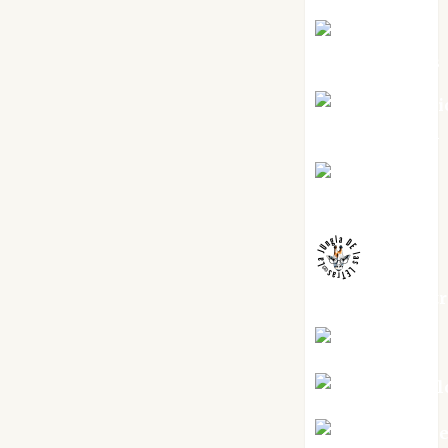
Joaquín
Rández Ramos
José Antoni
Castro Cebrián
Juanjo
Melgarejo
jungladelaslet
Kiko Prian
Mar Carrill
Mari Carm