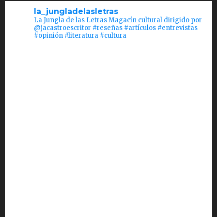
la_jungladelasletras
La Jungla de las Letras Magacín cultural dirigido por
@jacastroescritor #reseñas #artículos #entrevistas
#opinión #literatura #cultura