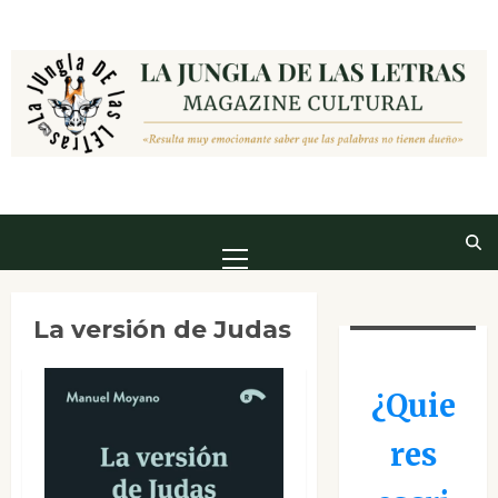
Saltar
al
contenido
Menú
principal
La versión de Judas
¿Quie
res