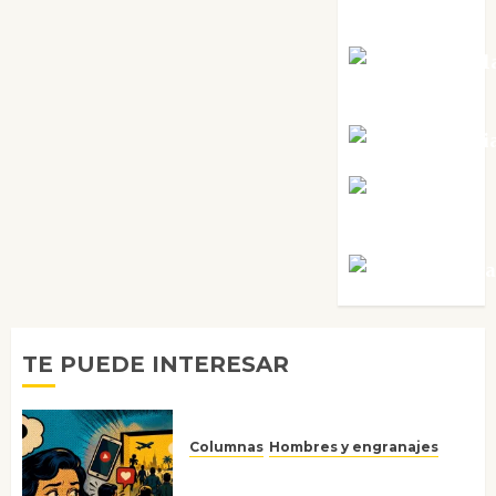
Pérez
Maxi Sabel
Tornes
Noa Guardi
Rosa
Villalejos
Víctor Mora
TE PUEDE INTERESAR
Columnas
Hombres y engranajes
Ya no confiamos ni en lo que