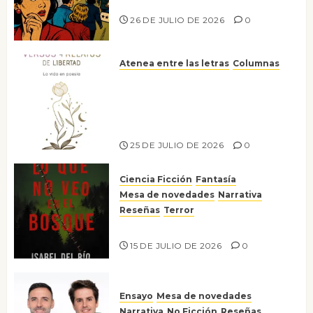
nos gusta
26 DE JULIO DE 2026
0
Atenea entre las letras
Columnas
Versos y relatos de libertad: el
canto a la conciencia de la
escritora peruana Sol del
Risco
25 DE JULIO DE 2026
0
Ciencia Ficción
Fantasía
Mesa de novedades
Narrativa
Reseñas
Terror
Lo que no veo en el bosque
15 DE JULIO DE 2026
0
Ensayo
Mesa de novedades
Narrativa
No Ficción
Reseñas