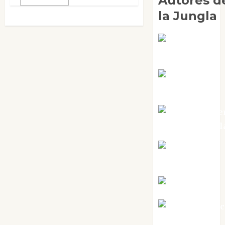
Autores d
la Jungla
Adoración
Negre Pujol
Angie
Ballester
Aura Metze
Altamirano Sol
Aurelio R.
Silvano
Eva Fraile
Jesús Cuen
Torres