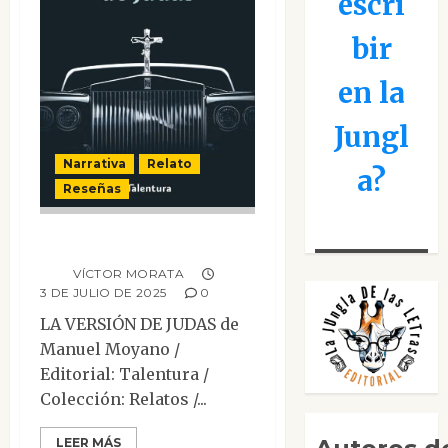
escri
bir
en la
Jungl
Narrativa
Relato
a?
Reseñas
La versión de Judas
VÍCTOR MORATA
3 DE JULIO DE 2025
0
LA VERSIÓN DE JUDAS de
Manuel Moyano /
Editorial: Talentura /
Colección: Relatos /...
LEER MÁS