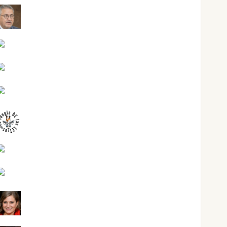
Jesús Cuenca Torres
Joaquín Rández Ramos
José Antonio Castro Cebrián
Juanjo Melgarejo
jungladelasletras
Kiko Prian
Mar Carrillo
Mari Carmen Pérez