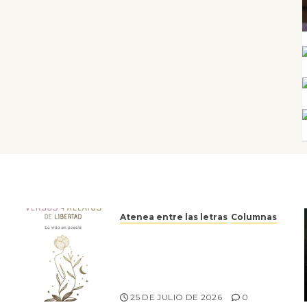
Atenea entre las letras
Columnas
Versos y relatos de libertad:
el canto a la conciencia de la
escritora peruana Sol del
Risco
25 DE JULIO DE 2026
0