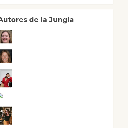
Autores de la Jungla
Adoración Negre Pujol
Angie Ballester
Aura Metzeri Altamirano Solar
Aurelio R. Silvano
Eva Fraile