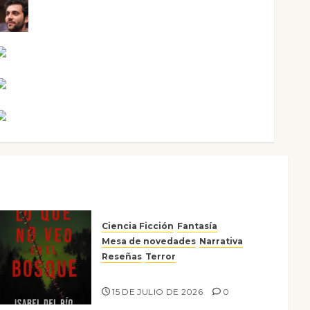
Maxi Sabela Tornes
Noa Guardia
Rosa Villalejos
Víctor Morata
Ciencia Ficción
Fantasía
Mesa de novedades
Narrativa
Reseñas
Terror
Lo que no veo en el bosque
15 DE JULIO DE 2026
0