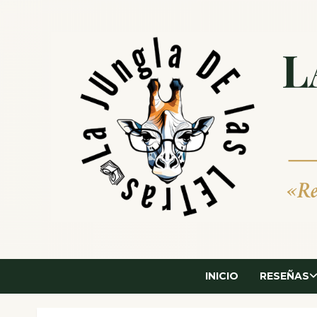
Saltar
al
contenido
INICIO
RESEÑAS