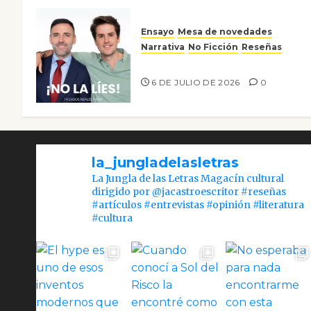
Ensayo
Mesa de novedades
Narrativa
No Ficción
Reseñas
¡No la líes!
6 DE JULIO DE 2026
0
la_jungladelasletras
La Jungla de las Letras Magacín cultural
dirigido por @jacastroescritor #reseñas
#artículos #entrevistas #opinión #literatura
#cultura