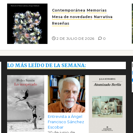
Contemporánea
Memorias
Mesa de novedades
Narrativa
Reseñas
Tienes que mirar
2 DE JULIO DE 2026
0
LO MÁS LEÍDO DE LA SEMANA:
Entrevista a Ángel
Francisco Sánchez
Escobar
20 de junio de