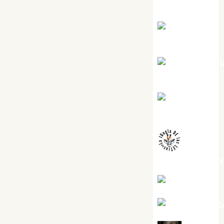
Torres
Joaquín
Rández Ramos
José Antoni
Castro Cebrián
Juanjo
Melgarejo
jungladelaslet
Kiko Prian
Mar Carrill