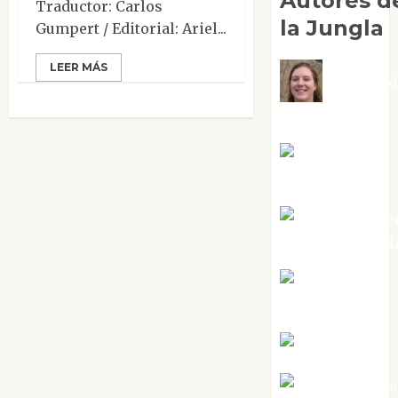
Autores d
Traductor: Carlos
la Jungla
Gumpert / Editorial: Ariel...
LEER MÁS
Adoraci
Negre Pujol
Angie
Ballester
Aura Metze
Altamirano Sol
Aurelio R.
Silvano
Eva Fraile
Jesús Cuen