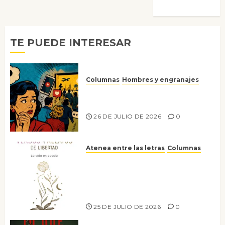
Morata
TE PUEDE INTERESAR
Columnas
Hombres y engranajes
Ya no confiamos ni en lo que
nos gusta
26 DE JULIO DE 2026
0
Atenea entre las letras
Columnas
Versos y relatos de libertad: el
canto a la conciencia de la
escritora peruana Sol del
Risco
25 DE JULIO DE 2026
0