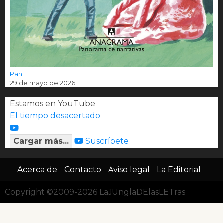
Pan
29 de mayo de 2026
Estamos en YouTube
El tiempo desacertado
Cargar más...
Suscríbete
Acerca de
Contacto
Aviso legal
La Editorial
Copyright ©2009-2026 LaJUnglaDElasLETras