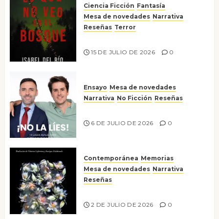
Ciencia Ficción
Fantasía
Mesa de novedades
Narrativa
Reseñas
Terror
Lo que no veo en el bosque
15 DE JULIO DE 2026
0
Ensayo
Mesa de novedades
Narrativa
No Ficción
Reseñas
¡No la líes!
6 DE JULIO DE 2026
0
Contemporánea
Memorias
Mesa de novedades
Narrativa
Reseñas
Tienes que mirar
2 DE JULIO DE 2026
0