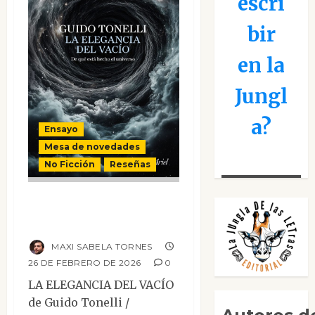
escri
bir
en la
Jungl
a?
Ensayo
Mesa de novedades
No Ficción
Reseñas
La elegancia del
vacío
MAXI SABELA TORNES
26 DE FEBRERO DE 2026
0
LA ELEGANCIA DEL VACÍO
de Guido Tonelli /