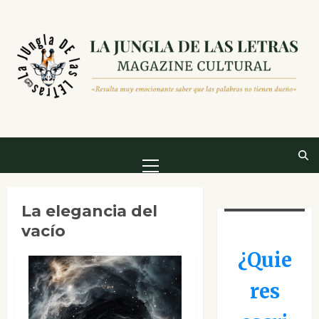
Saltar
al
contenido
Menú
principal
La elegancia del
vacío
¿Quie
res