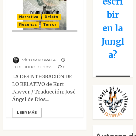
escri
bir
Narrativa
Relato
Reseñas
Terror
en la
Jungl
La desintegración
de lo relativo
a?
VÍCTOR MORATA
10 DE JULIO DE 2025
0
LA DESINTEGRACIÓN DE
LO RELATIVO de Kurt
Fawver / Traducción: José
Ángel de Dios...
LEER MÁS