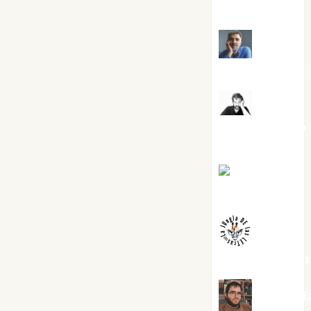
Cuenca Torres
Joaquín
Rández Ramos
José
Antonio Castro
Cebrián
Juanjo
Melgarejo
jungladelaslet
Kiko Pri