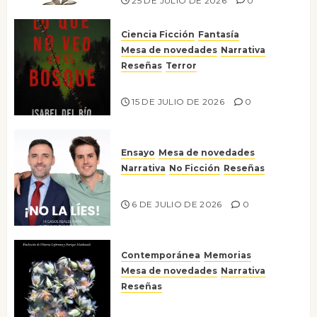
25 DE JULIO DE 2026
0
Ciencia Ficción
Fantasía
Mesa de novedades
Narrativa
Reseñas
Terror
Lo que no veo en el bosque
15 DE JULIO DE 2026
0
Ensayo
Mesa de novedades
Narrativa
No Ficción
Reseñas
¡No la líes!
6 DE JULIO DE 2026
0
Contemporánea
Memorias
Mesa de novedades
Narrativa
Reseñas
Tienes que mirar