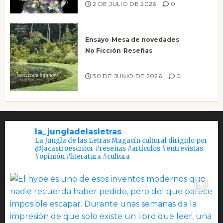
2 DE JULIO DE 2026
0
Ensayo
Mesa de novedades
No Ficción
Reseñas
Jardines íntimos
30 DE JUNIO DE 2026
0
la_jungladelasletras
La Jungla de las Letras Magacín cultural dirigido por
@jacastroescritor #reseñas #artículos #entrevistas
#opinión #literatura #cultura