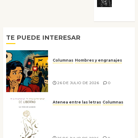
Morata
TE PUEDE INTERESAR
Columnas
Hombres y engranajes
Ya no confiamos ni en lo que
nos gusta
26 DE JULIO DE 2026
0
Atenea entre las letras
Columnas
Versos y relatos de libertad: el
canto a la conciencia de la
escritora peruana Sol del
Risco