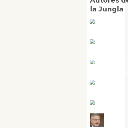
Autores d
la Jungla
Adoración
Negre Pujol
Angie
Ballester
Aura Metze
Altamirano Sol
Aurelio R.
Silvano
Eva Fraile
Jesús