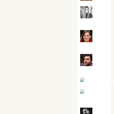
Mar
Carrillo
Mari
Carmen Pérez
Maxi
Sabela Tornes
Noa Guardi
Rosa
Villalejos
Víctor