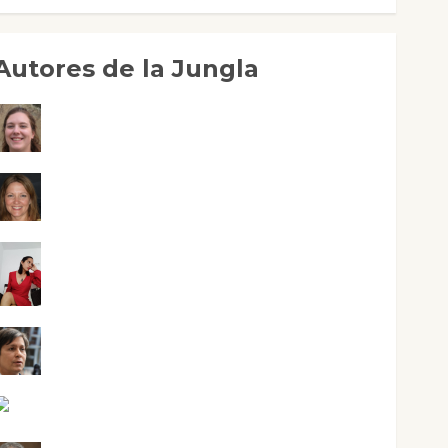
Autores de la Jungla
Adoración Negre Pujol
Angie Ballester
Aura Metzeri Altamirano Solar
Aurelio R. Silvano
Eva Fraile