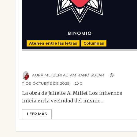
Atenea entre las letras
Columnas
Secretos y decadencia en la obra Los
Infiernos
AURA METZERI ALTAMIRANO SOLAR
11 DE OCTUBRE DE 2025
0
La obra de Juliette A. Millet Los infiernos
inicia en la vecindad del mismo...
LEER MÁS