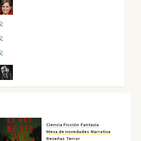
Mari Carmen Pérez
Maxi Sabela Tornes
Noa Guardia
Rosa Villalejos
Víctor Morata
Ciencia Ficción
Fantasía
Mesa de novedades
Narrativa
Reseñas
Terror