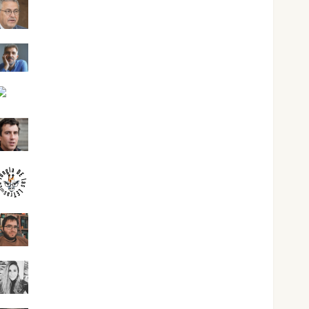
Jesús Cuenca Torres
Joaquín Rández Ramos
José Antonio Castro Cebrián
Juanjo Melgarejo
jungladelasletras
Kiko Prian
Mar Carrillo