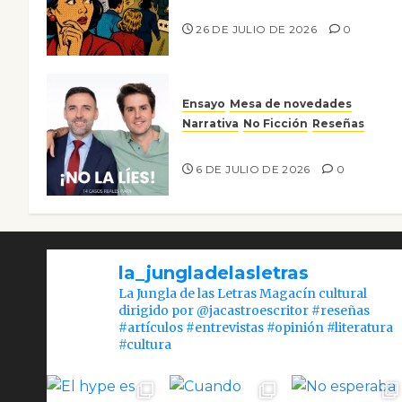
nos gusta
26 DE JULIO DE 2026
0
Ensayo
Mesa de novedades
Narrativa
No Ficción
Reseñas
¡No la líes!
6 DE JULIO DE 2026
0
la_jungladelasletras
La Jungla de las Letras Magacín cultural
dirigido por @jacastroescritor #reseñas
#artículos #entrevistas #opinión #literatura
#cultura