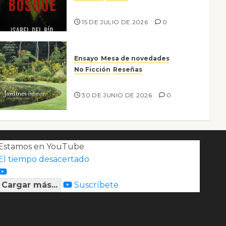
Lo que no veo en el bosque
15 DE JULIO DE 2026
0
Ensayo
Mesa de novedades
No Ficción
Reseñas
Jardines íntimos
30 DE JUNIO DE 2026
0
Estamos en YouTube
El tiempo desacertado
Cargar más...
Suscríbete