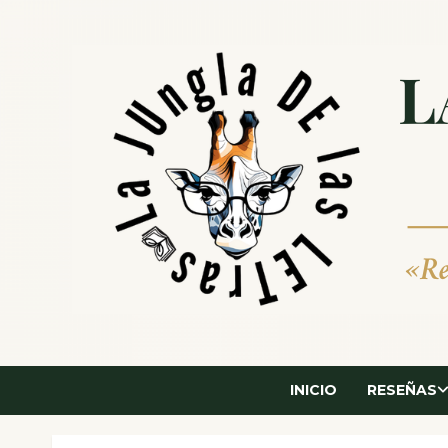
Saltar
al
contenido
INICIO
RESEÑAS