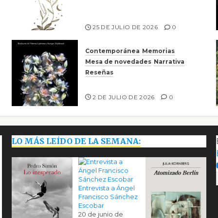
escritora peruana Sol del
Risco
25 DE JULIO DE 2026
0
Contemporánea
Memorias
Mesa de novedades
Narrativa
Reseñas
Tienes que mirar
2 DE JULIO DE 2026
0
LO MÁS LEÍDO DE LA SEMANA:
Entrevista a Ángel
Francisco Sánchez
Escobar
20 de junio de