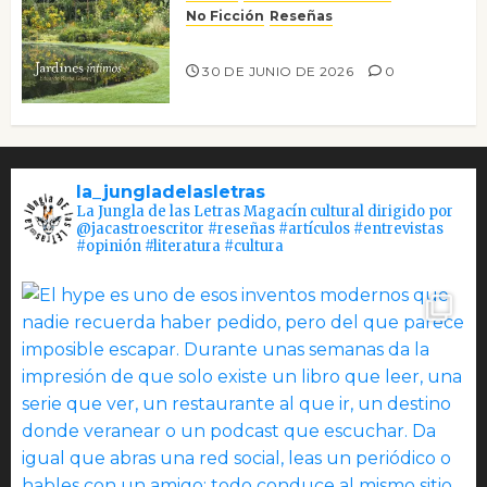
No Ficción
Reseñas
Jardines íntimos
30 DE JUNIO DE 2026
0
la_jungladelasletras
La Jungla de las Letras Magacín cultural dirigido por
@jacastroescritor #reseñas #artículos #entrevistas
#opinión #literatura #cultura