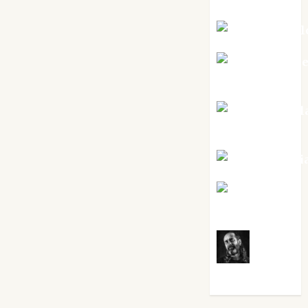
Mar Carrill
Mari Carm
Pérez
Maxi Sabel
Tornes
Noa Guardi
Rosa
Villalejos
Víctor
Morata