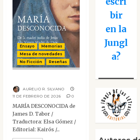
escri
bir
en la
Jungl
Ensayo
Memorias
a?
Mesa de novedades
No Ficción
Reseñas
María desconocida
AURELIO R. SILVANO
11 DE FEBRERO DE 2026
0
MARÍA DESCONOCIDA de
James D. Tabor /
Traductora: Elsa Gómez /
Editorial: Kairós /...