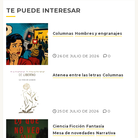
TE PUEDE INTERESAR
Columnas
Hombres y engranajes
Ya no confiamos ni en lo que
nos gusta
26 DE JULIO DE 2026
0
Atenea entre las letras
Columnas
Versos y relatos de libertad: el
canto a la conciencia de la
escritora peruana Sol del
Risco
25 DE JULIO DE 2026
0
Ciencia Ficción
Fantasía
Mesa de novedades
Narrativa