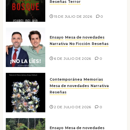
Reseñas
Terror
Lo que no veo en el bosque
15 DE JULIO DE 2026
0
Ensayo
Mesa de novedades
Narrativa
No Ficción
Reseñas
¡No la líes!
6 DE JULIO DE 2026
0
Contemporánea
Memorias
Mesa de novedades
Narrativa
Reseñas
Tienes que mirar
2 DE JULIO DE 2026
0
Ensayo
Mesa de novedades