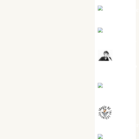
Jesús Cuen
Torres
Joaquín
Rández Ramos
José
Antonio Castro
Cebrián
Juanjo
Melgarejo
jungladelaslet
Kiko Prian