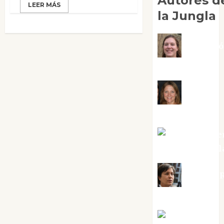
Autores d
LEER MÁS
la Jungla
Adoraci
Negre Pujol
Angie
Ballester
Aura Metze
Altamirano Sol
Aurelio R
Silvano
Eva Fraile