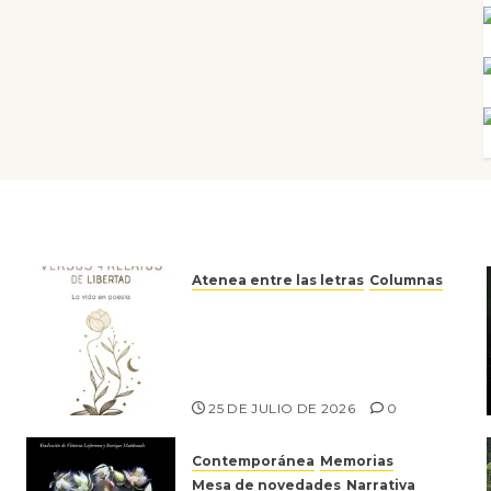
Atenea entre las letras
Columnas
Versos y relatos de libertad:
el canto a la conciencia de la
escritora peruana Sol del
Risco
25 DE JULIO DE 2026
0
Contemporánea
Memorias
Mesa de novedades
Narrativa