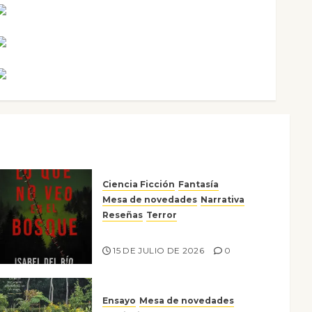
Noa Guardia
Rosa Villalejos
Víctor Morata
Ciencia Ficción
Fantasía
Mesa de novedades
Narrativa
Reseñas
Terror
Lo que no veo en el bosque
15 DE JULIO DE 2026
0
Ensayo
Mesa de novedades