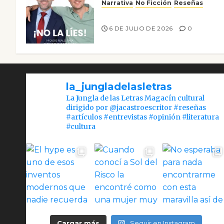
Narrativa
No Ficción
Reseñas
¡No la líes!
6 DE JULIO DE 2026
0
la_jungladelasletras
La Jungla de las Letras Magacín cultural
dirigido por @jacastroescritor #reseñas
#artículos #entrevistas #opinión #literatura
#cultura
Cargar más
Seguir en Instagram