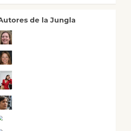
Autores de la Jungla
Adoración Negre Pujol
Angie Ballester
Aura Metzeri Altamirano Solar
Aurelio R. Silvano
Eva Fraile