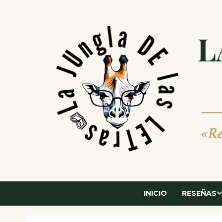
Saltar
al
contenido
INICIO
RESEÑAS