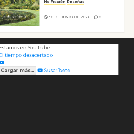
No Ficción
Reseñas
Jardines íntimos
30 DE JUNIO DE 2026
0
Estamos en YouTube
El tiempo desacertado
Cargar más...
Suscríbete