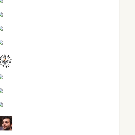
Jesús Cuenca Torres
Joaquín Rández Ramos
José Antonio Castro Cebrián
Juanjo Melgarejo
jungladelasletras
Kiko Prian
Mar Carrillo
Mari Carmen Pérez
Maxi Sabela Tornes