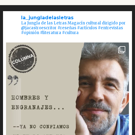
la_jungladelasletras
La Jungla de las Letras Magacín cultural dirigido por
@jacastroescritor #reseñas #artículos #entrevistas
#opinión #literatura #cultura