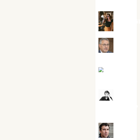
Silvano
Eva Frai
Jesús
Cuenca Torres
Joaquín
Rández Ramos
José
Antonio Castro
Cebrián
Juanjo