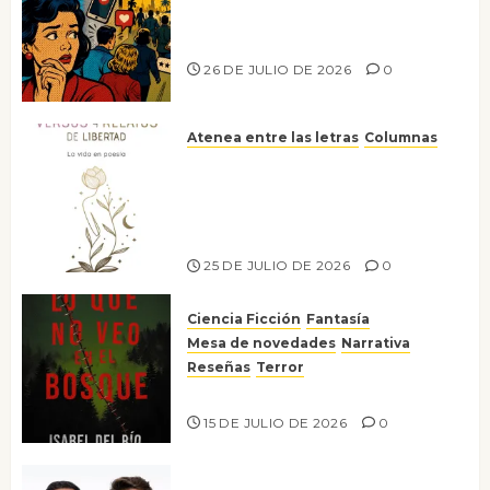
Ya no confiamos ni en lo que
nos gusta
26 DE JULIO DE 2026
0
Atenea entre las letras
Columnas
Versos y relatos de libertad: el
canto a la conciencia de la
escritora peruana Sol del
Risco
25 DE JULIO DE 2026
0
Ciencia Ficción
Fantasía
Mesa de novedades
Narrativa
Reseñas
Terror
Lo que no veo en el bosque
15 DE JULIO DE 2026
0