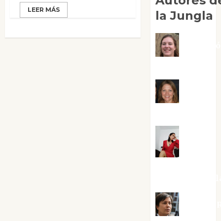
Autores d
LEER MÁS
la Jungla
Adoraci
Negre Pujol
Angie
Ballester
Aura
Metzeri
Altamirano Sol
Aurelio R