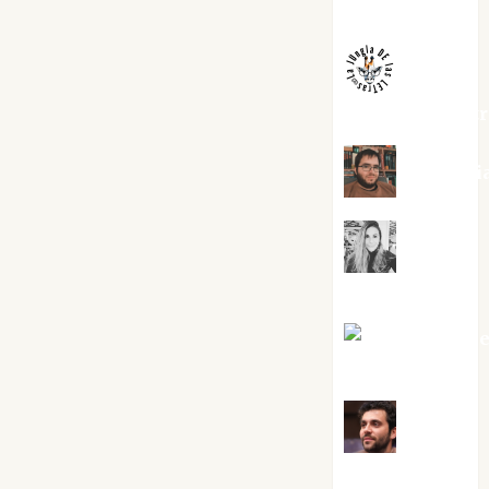
Melgarejo
jungladelaslet
Kiko Pri
Mar
Carrillo
Mari Carm
Pérez
Maxi
Sabela Tornes