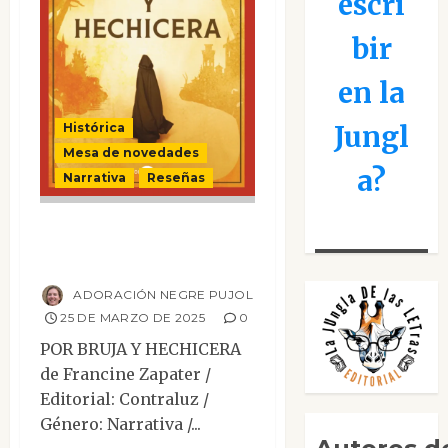
escri
bir
en la
Jungl
Histórica
Mesa de novedades
a?
Narrativa
Reseñas
Por bruja y
hechicera
ADORACIÓN NEGRE PUJOL
25 DE MARZO DE 2025
0
POR BRUJA Y HECHICERA
de Francine Zapater /
Editorial: Contraluz /
Género: Narrativa /...