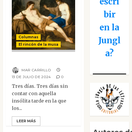
escri
bir
en la
Columnas
Jungl
El rincón de la musa
a?
Enone
MAR CARRILLO
13 DE JULIO DE 2024
0
Tres días. Tres días sin
contar con aquella
insólita tarde en la que
los...
LEER MÁS