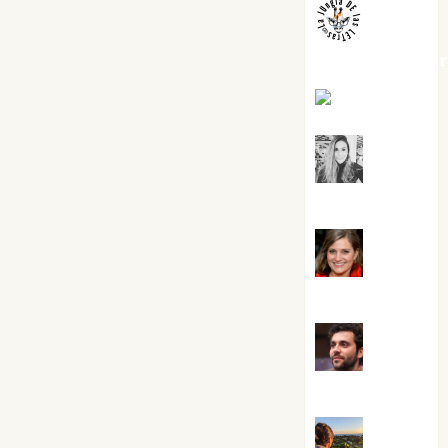
jungladelaslet
Kiko Prian
Mar
Carrillo
Mari
Carmen Pérez
Maxi
Sabela Tornes