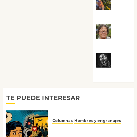
Noa
Guardia
Rosa
Villalejos
Víctor
Morata
TE PUEDE INTERESAR
Columnas
Hombres y engranajes
Ya no confiamos ni en lo que
nos gusta