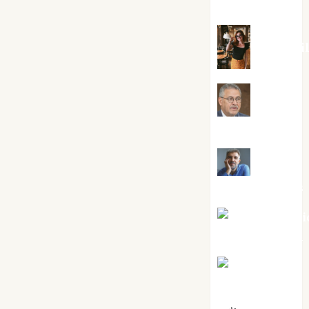
Silvano
Eva Frai
Jesús
Cuenca Torres
Joaquín
Rández Ramos
José Antoni
Castro Cebrián
Juanjo
Melgarejo