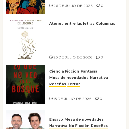
26 DE JULIO DE 2026
0
Atenea entre las letras
Columnas
Versos y relatos de libertad: el
canto a la conciencia de la
escritora peruana Sol del
Risco
25 DE JULIO DE 2026
0
Ciencia Ficción
Fantasía
Mesa de novedades
Narrativa
Reseñas
Terror
Lo que no veo en el bosque
15 DE JULIO DE 2026
0
Ensayo
Mesa de novedades
Narrativa
No Ficción
Reseñas