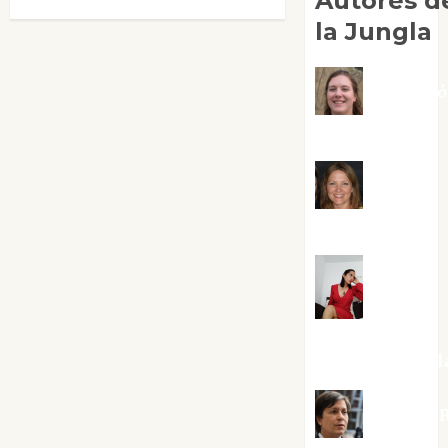
Autores d
la Jungla
Adoraci
Negre Pujol
Angie
Ballester
Aura
Metzeri
Altamirano Sol
Aurelio R