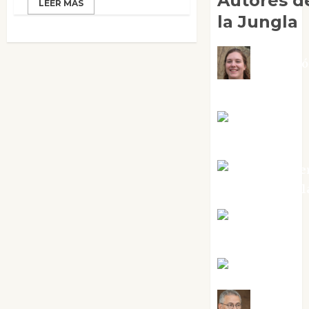
Autores d
LEER MÁS
la Jungla
Adoraci
Negre Pujol
Angie
Ballester
Aura Metze
Altamirano Sol
Aurelio R.
Silvano
Eva Fraile
Jesús