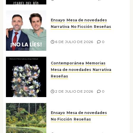
Ensayo
Mesa de novedades
Narrativa
No Ficción
Reseñas
¡No la líes!
6 DE JULIO DE 2026
0
Contemporánea
Memorias
Mesa de novedades
Narrativa
Reseñas
Tienes que mirar
2 DE JULIO DE 2026
0
Ensayo
Mesa de novedades
No Ficción
Reseñas
Jardines íntimos