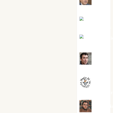
Cuenca Torres
Joaquín
Rández Ramos
José Antoni
Castro Cebrián
Juanjo
Melgarejo
jungladelaslet
Kiko Pri