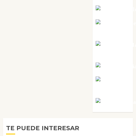
Mar Carrill
Mari Carm
Pérez
Maxi Sabel
Tornes
Noa Guardi
Rosa
Villalejos
Víctor Mora
TE PUEDE INTERESAR