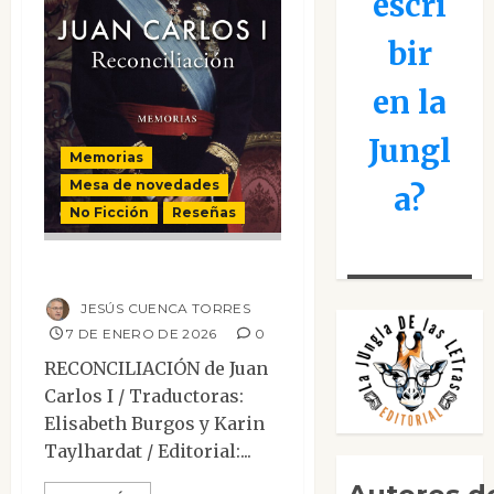
escri
bir
en la
Jungl
Memorias
Mesa de novedades
a?
No Ficción
Reseñas
Reconciliación
JESÚS CUENCA TORRES
7 DE ENERO DE 2026
0
RECONCILIACIÓN de Juan
Carlos I / Traductoras:
Elisabeth Burgos y Karin
Taylhardat / Editorial:...