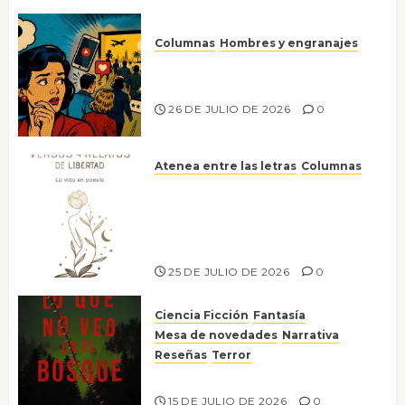
Columnas
Hombres y engranajes
Ya no confiamos ni en lo que
nos gusta
26 DE JULIO DE 2026
0
Atenea entre las letras
Columnas
Versos y relatos de libertad: el
canto a la conciencia de la
escritora peruana Sol del
Risco
25 DE JULIO DE 2026
0
Ciencia Ficción
Fantasía
Mesa de novedades
Narrativa
Reseñas
Terror
Lo que no veo en el bosque
15 DE JULIO DE 2026
0