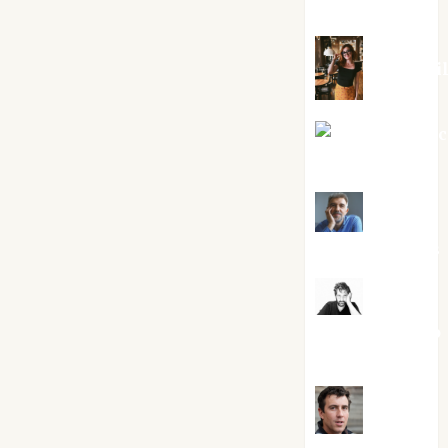
Silvano
Eva Frai
Jesús Cuen
Torres
Joaquín
Rández Ramos
José
Antonio Castro
Cebrián
Juanjo