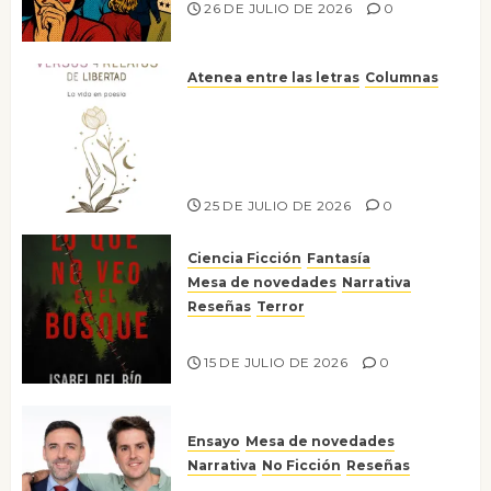
26 DE JULIO DE 2026
0
Atenea entre las letras
Columnas
Versos y relatos de libertad: el
canto a la conciencia de la
escritora peruana Sol del
Risco
25 DE JULIO DE 2026
0
Ciencia Ficción
Fantasía
Mesa de novedades
Narrativa
Reseñas
Terror
Lo que no veo en el bosque
15 DE JULIO DE 2026
0
Ensayo
Mesa de novedades
Narrativa
No Ficción
Reseñas