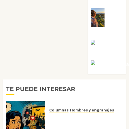
Sabela Tornes
Noa
Guardia
Rosa
Villalejos
Víctor Mora
TE PUEDE INTERESAR
Columnas
Hombres y engranajes
Ya no confiamos ni en lo que
nos gusta