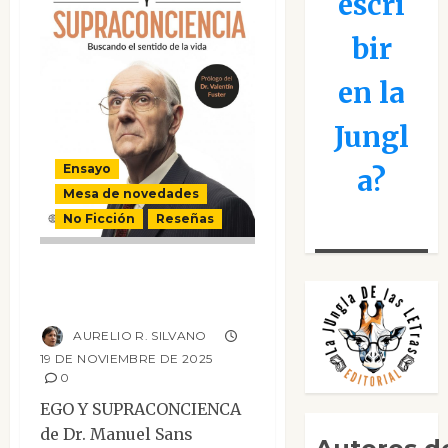
escri
bir
en la
Jungl
Ensayo
a?
Mesa de novedades
No Ficción
Reseñas
Ego y
Supraconciencia
AURELIO R. SILVANO
19 DE NOVIEMBRE DE 2025
0
EGO Y SUPRACONCIENCA
de Dr. Manuel Sans