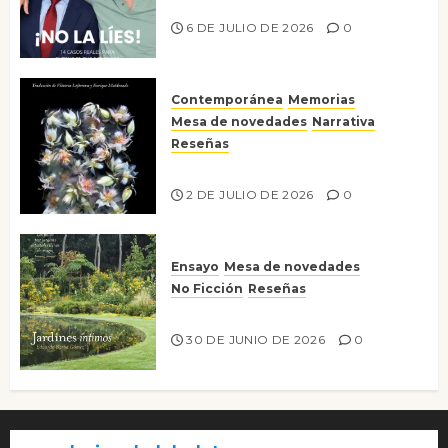
¡No la líes!
6 DE JULIO DE 2026
0
Contemporánea
Memorias
Mesa de novedades
Narrativa
Reseñas
Tienes que mirar
2 DE JULIO DE 2026
0
Ensayo
Mesa de novedades
No Ficción
Reseñas
Jardines íntimos
30 DE JUNIO DE 2026
0