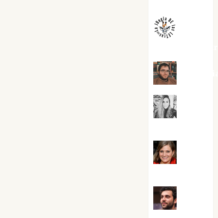
Melgarejo
jungladelaslet
Kiko Pri
Mar
Carrillo
Mari
Carmen Pérez
Maxi