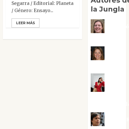
Autores d
Segarra / Editorial: Planeta
la Jungla
/ Género: Ensayo...
LEER MÁS
Adoraci
Negre Pujol
Angie
Ballester
Aura
Metzeri
Altamirano Sol
Aurelio R