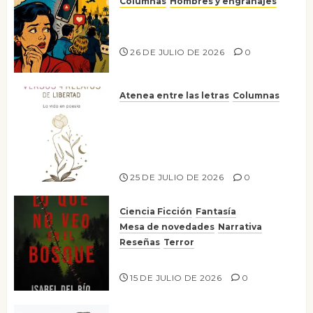
Columnas
Hombres y engranajes
Ya no confiamos ni en lo que
nos gusta
26 DE JULIO DE 2026
0
Atenea entre las letras
Columnas
Versos y relatos de libertad: el
canto a la conciencia de la
escritora peruana Sol del
Risco
25 DE JULIO DE 2026
0
Ciencia Ficción
Fantasía
Mesa de novedades
Narrativa
Reseñas
Terror
Lo que no veo en el bosque
15 DE JULIO DE 2026
0