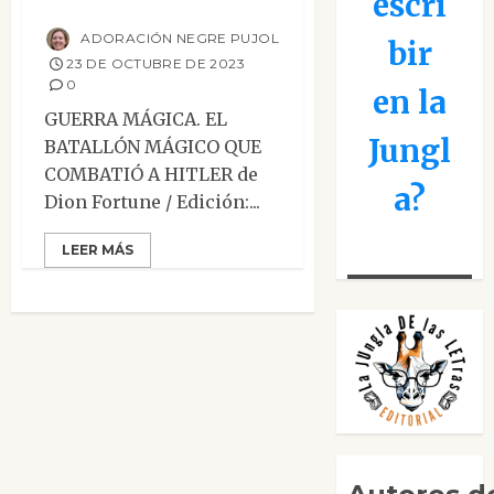
escri
Hitler
ADORACIÓN NEGRE PUJOL
bir
23 DE OCTUBRE DE 2023
0
en la
GUERRA MÁGICA. EL
Jungl
BATALLÓN MÁGICO QUE
COMBATIÓ A HITLER de
a?
Dion Fortune / Edición:...
LEER MÁS