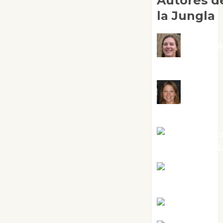
Autores d
la Jungla
Adoraci
Negre Pujol
Angie
Ballester
Aura Metze
Altamirano Sol
Aurelio R.
Silvano
Eva Fraile