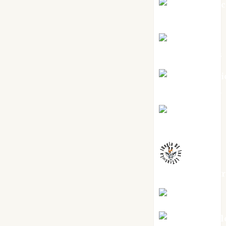
Jesús Cuen
Torres
Joaquín
Rández Ramos
José Antoni
Castro Cebrián
Juanjo
Melgarejo
jungladelaslet
Kiko Prian
Mar Carrill