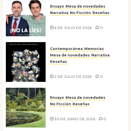
Ensayo
Mesa de novedades
Narrativa
No Ficción
Reseñas
¡No la líes!
6 DE JULIO DE 2026
0
Contemporánea
Memorias
Mesa de novedades
Narrativa
Reseñas
Tienes que mirar
2 DE JULIO DE 2026
0
Ensayo
Mesa de novedades
No Ficción
Reseñas
Jardines íntimos
30 DE JUNIO DE 2026
0