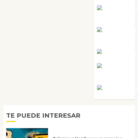
Mari Carm
Pérez
Maxi Sabel
Tornes
Noa Guardi
Rosa
Villalejos
Víctor Mora
TE PUEDE INTERESAR