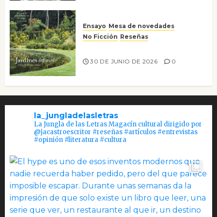
Ensayo
Mesa de novedades
No Ficción
Reseñas
Jardines íntimos
30 DE JUNIO DE 2026
0
la_jungladelasletras
La Jungla de las Letras Magacín cultural dirigido por
@jacastroescritor #reseñas #artículos #entrevistas
#opinión #literatura #cultura