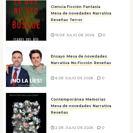
Ciencia Ficción
Fantasía
Mesa de novedades
Narrativa
Reseñas
Terror
Lo que no veo en el bosque
15 DE JULIO DE 2026
0
Ensayo
Mesa de novedades
Narrativa
No Ficción
Reseñas
¡No la líes!
6 DE JULIO DE 2026
0
Contemporánea
Memorias
Mesa de novedades
Narrativa
Reseñas
Tienes que mirar
2 DE JULIO DE 2026
0