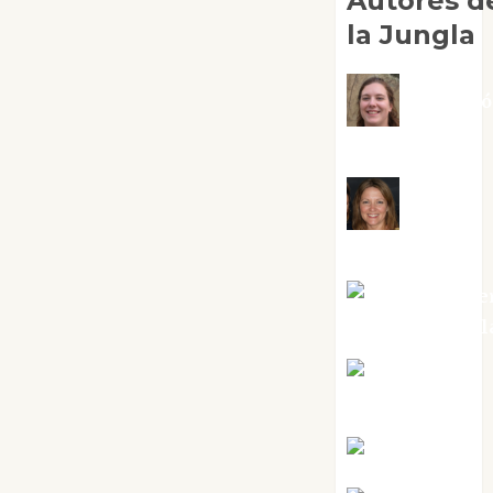
Autores d
la Jungla
Adoraci
Negre Pujol
Angie
Ballester
Aura Metze
Altamirano Sol
Aurelio R.
Silvano
Eva Fraile