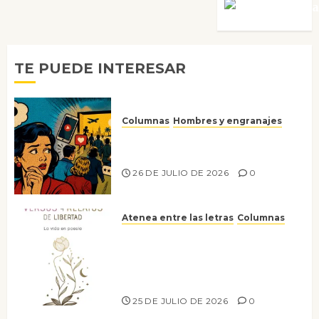
Víctor Mora
TE PUEDE INTERESAR
Columnas
Hombres y engranajes
Ya no confiamos ni en lo que
nos gusta
26 DE JULIO DE 2026
0
Atenea entre las letras
Columnas
Versos y relatos de libertad: el
canto a la conciencia de la
escritora peruana Sol del
Risco
25 DE JULIO DE 2026
0