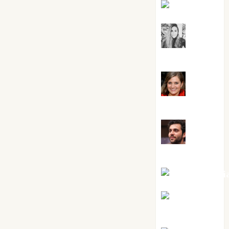
Kiko Prian
Mar
Carrillo
Mari
Carmen Pérez
Maxi
Sabela Tornes
Noa Guardi
Rosa
Villalejos