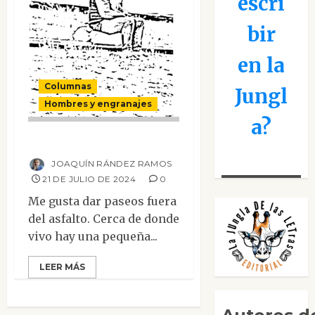
escri
bir
en la
Columnas
Jungl
Hombres y engranajes
a?
Diógenes
JOAQUÍN RÁNDEZ RAMOS
21 DE JULIO DE 2024
0
Me gusta dar paseos fuera
del asfalto. Cerca de donde
vivo hay una pequeña...
LEER MÁS