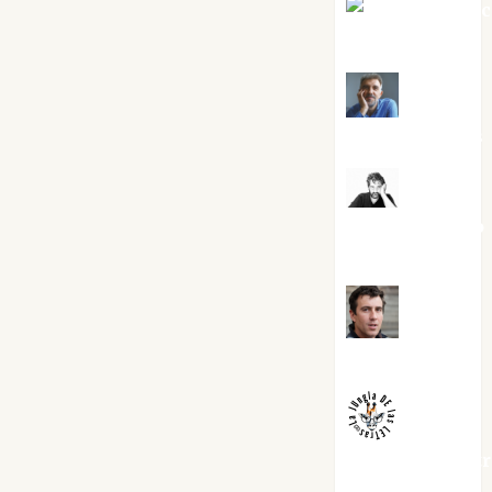
Jesús Cuen
Torres
Joaquín
Rández Ramos
José
Antonio Castro
Cebrián
Juanjo
Melgarejo
jungladelaslet