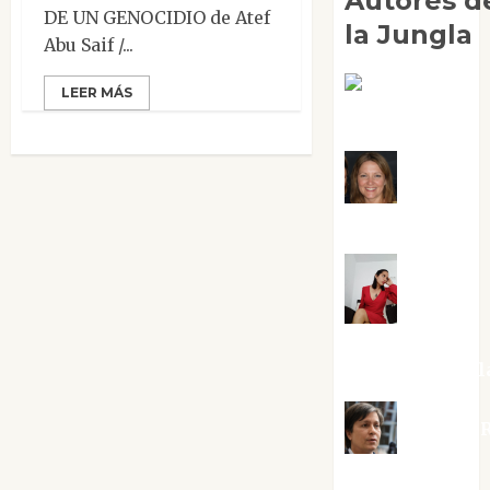
Autores d
DE UN GENOCIDIO de Atef
la Jungla
Abu Saif /...
Adoración
LEER MÁS
Negre Pujol
Angie
Ballester
Aura
Metzeri
Altamirano Sol
Aurelio R
Silvano