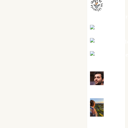
jungladelaslet
Kiko Prian
Mar Carrill
Mari Carm
Pérez
Maxi
Sabela Tornes
Noa
Guardia