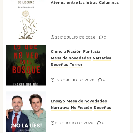
Atenea entre las letras
Columnas
Versos y relatos de libertad: el
canto a la conciencia de la
escritora peruana Sol del
Risco
25 DE JULIO DE 2026
0
Ciencia Ficción
Fantasía
Mesa de novedades
Narrativa
Reseñas
Terror
Lo que no veo en el bosque
15 DE JULIO DE 2026
0
Ensayo
Mesa de novedades
Narrativa
No Ficción
Reseñas
¡No la líes!
6 DE JULIO DE 2026
0