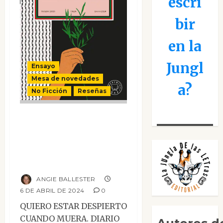
escri
bir
en la
Jungl
Ensayo
Mesa de novedades
a?
No Ficción
Reseñas
Quiero estar
despierto cuando
muera. Diario de
un genocidio.
ANGIE BALLESTER
6 DE ABRIL DE 2024
0
QUIERO ESTAR DESPIERTO
CUANDO MUERA. DIARIO