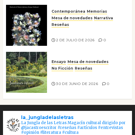
Contemporánea
Memorias
Mesa de novedades
Narrativa
Reseñas
Tienes que mirar
2 DE JULIO DE 2026
0
Ensayo
Mesa de novedades
No Ficción
Reseñas
Jardines íntimos
30 DE JUNIO DE 2026
0
la_jungladelasletras
La Jungla de las Letras Magacín cultural dirigido por
@jacastroescritor #reseñas #artículos #entrevistas
#opinión #literatura #cultura