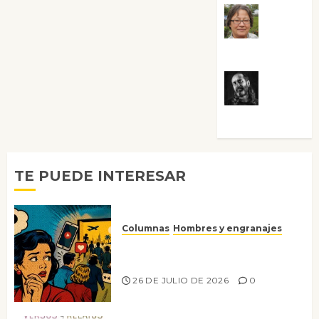
Rosa
Villalejos
Víctor
Morata
TE PUEDE INTERESAR
Columnas
Hombres y engranajes
Ya no confiamos ni en lo que
nos gusta
26 DE JULIO DE 2026
0