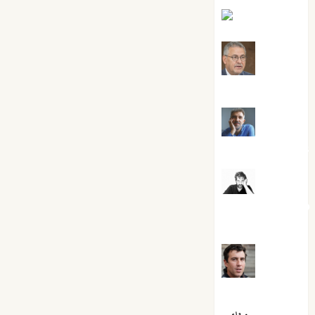
Eva Fraile
Jesús
Cuenca Torres
Joaquín
Rández Ramos
José
Antonio Castro
Cebrián
Juanjo
Melgarejo