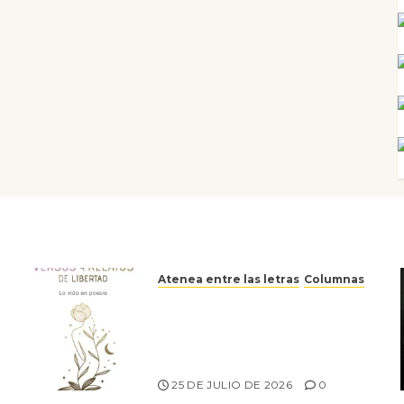
Atenea entre las letras
Columnas
Versos y relatos de libertad:
el canto a la conciencia de la
escritora peruana Sol del
Risco
25 DE JULIO DE 2026
0