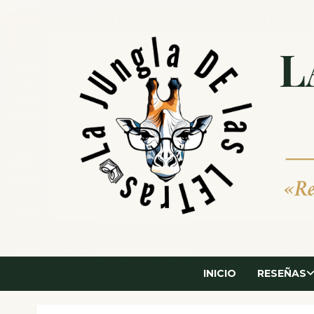
Saltar
al
contenido
INICIO
RESEÑAS