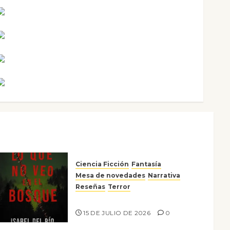
Maxi Sabela Tornes
Noa Guardia
Rosa Villalejos
Víctor Morata
Ciencia Ficción
Fantasía
Mesa de novedades
Narrativa
Reseñas
Terror
Lo que no veo en el bosque
15 DE JULIO DE 2026
0