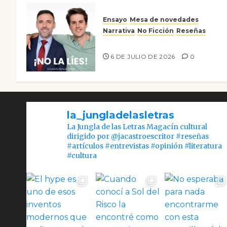
Ensayo
Mesa de novedades
Narrativa
No Ficción
Reseñas
¡No la líes!
6 DE JULIO DE 2026
0
la_jungladelasletras
La Jungla de las Letras Magacín cultural
dirigido por @jacastroescritor #reseñas
#artículos #entrevistas #opinión #literatura
#cultura