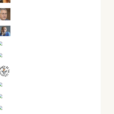
Jesús Cuenca Torres
Joaquín Rández Ramos
José Antonio Castro Cebrián
Juanjo Melgarejo
jungladelasletras
Kiko Prian
Mar Carrillo
Mari Carmen Pérez