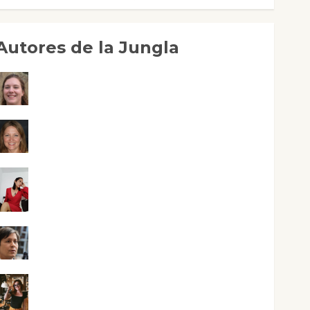
Autores de la Jungla
Adoración Negre Pujol
Angie Ballester
Aura Metzeri Altamirano Solar
Aurelio R. Silvano
Eva Fraile