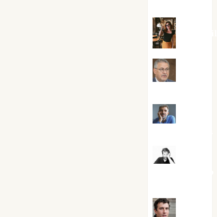
Silvano
Eva Frai
Jesús
Cuenca Torres
Joaquín
Rández Ramos
José
Antonio Castro
Cebrián
Juanjo