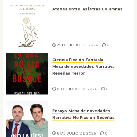
Atenea entre las letras
Columnas
Versos y relatos de libertad: el
canto a la conciencia de la
escritora peruana Sol del
Risco
25 DE JULIO DE 2026
0
Ciencia Ficción
Fantasía
Mesa de novedades
Narrativa
Reseñas
Terror
Lo que no veo en el bosque
15 DE JULIO DE 2026
0
Ensayo
Mesa de novedades
Narrativa
No Ficción
Reseñas
¡No la líes!
6 DE JULIO DE 2026
0