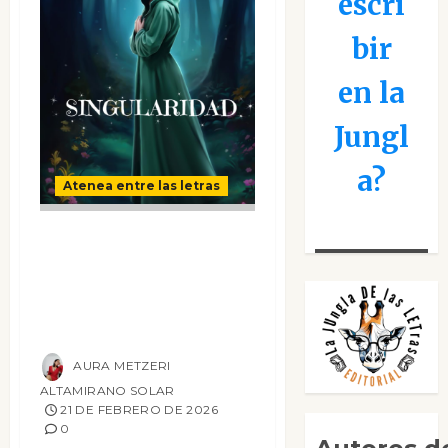
escri
bir
en la
Jungl
a?
Atenea entre las letras
Singularidad: El
viaje de la heroína
a través de las
grietas del alma
AURA METZERI
ALTAMIRANO SOLAR
21 DE FEBRERO DE 2026
0