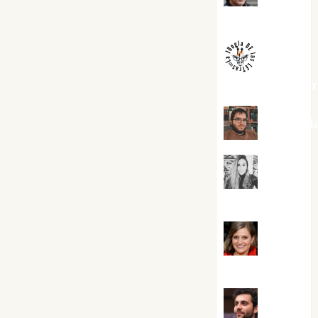
Melgarejo
jungladelaslet
Kiko Pri
Mar
Carrillo
Mari
Carmen Pérez
Maxi