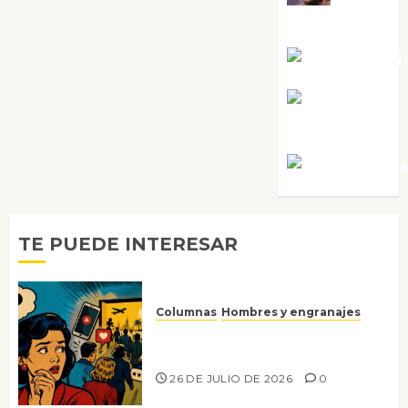
Sabela Tornes
Noa Guardi
Rosa
Villalejos
Víctor Mora
TE PUEDE INTERESAR
Columnas
Hombres y engranajes
Ya no confiamos ni en lo que
nos gusta
26 DE JULIO DE 2026
0