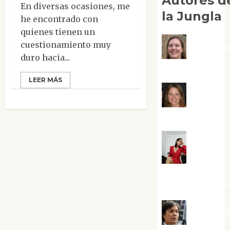
Autores d
En diversas ocasiones, me
la Jungla
he encontrado con
quienes tienen un
cuestionamiento muy
Adoraci
duro hacia...
Negre Pujol
LEER MÁS
Angie
Ballester
Aura
Metzeri
Altamirano Sol
Aurelio R