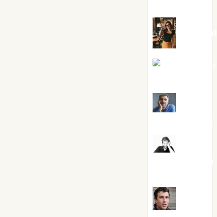
Silvano
Eva Frai
Jesús Cuen
Torres
Joaquín
Rández Ramos
José
Antonio Castro
Cebrián
Juanjo