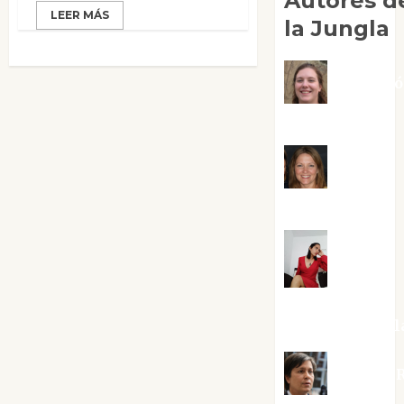
Autores d
LEER MÁS
la Jungla
Adoraci
Negre Pujol
Angie
Ballester
Aura
Metzeri
Altamirano Sol
Aurelio R