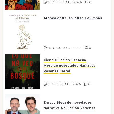
26 DE JULIO DE 2026
0
Atenea entre las letras
Columnas
Versos y relatos de libertad: el
canto a la conciencia de la
escritora peruana Sol del
Risco
25 DE JULIO DE 2026
0
Ciencia Ficción
Fantasía
Mesa de novedades
Narrativa
Reseñas
Terror
Lo que no veo en el bosque
15 DE JULIO DE 2026
0
Ensayo
Mesa de novedades
Narrativa
No Ficción
Reseñas