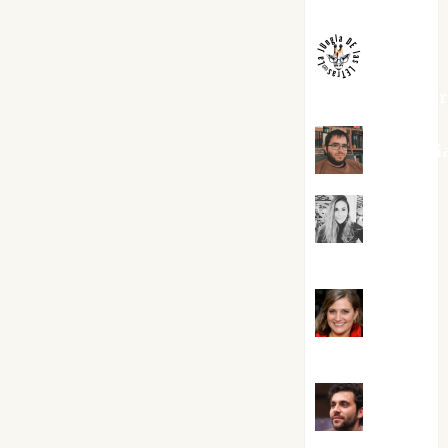
Melgarejo
jungladelaslet
Kiko Pri
Mar
Carrillo
Mari
Carmen Pérez
Maxi