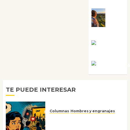
Sabela Tornes
Noa
Guardia
Rosa
Villalejos
Víctor Mora
TE PUEDE INTERESAR
Columnas
Hombres y engranajes
Ya no confiamos ni en lo que
nos gusta