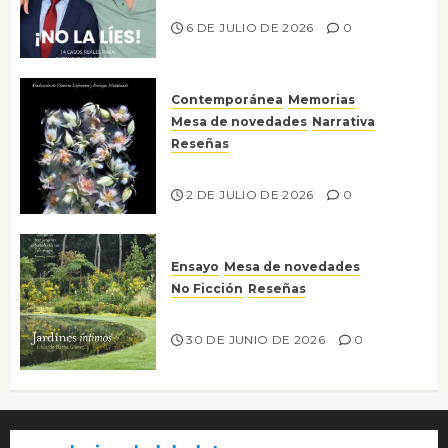
¡No la líes!
6 DE JULIO DE 2026
0
Contemporánea
Memorias
Mesa de novedades
Narrativa
Reseñas
Tienes que mirar
2 DE JULIO DE 2026
0
Ensayo
Mesa de novedades
No Ficción
Reseñas
Jardines íntimos
30 DE JUNIO DE 2026
0