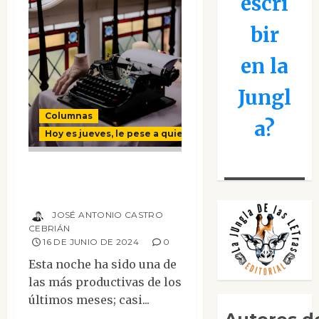
escri
bir
en la
Jungl
Columnas
a?
Hoy es jueves, le pese a quien le pese
Unos hiperbólicos
personajes
JOSÉ ANTONIO CASTRO
CEBRIÁN
16 DE JUNIO DE 2024
0
Esta noche ha sido una de
las más productivas de los
últimos meses; casi...