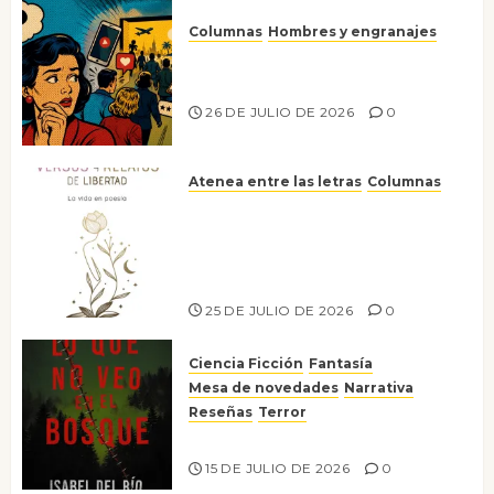
Columnas
Hombres y engranajes
Ya no confiamos ni en lo que
nos gusta
26 DE JULIO DE 2026
0
Atenea entre las letras
Columnas
Versos y relatos de libertad: el
canto a la conciencia de la
escritora peruana Sol del
Risco
25 DE JULIO DE 2026
0
Ciencia Ficción
Fantasía
Mesa de novedades
Narrativa
Reseñas
Terror
Lo que no veo en el bosque
15 DE JULIO DE 2026
0