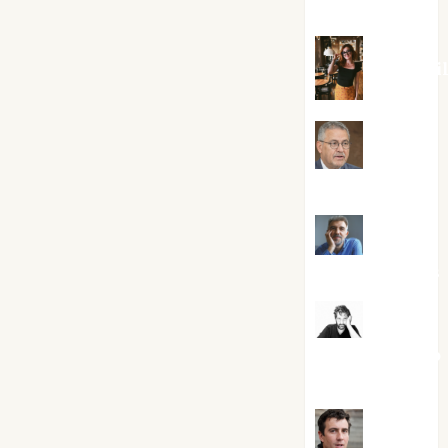
Silvano
Eva Frai
Jesús
Cuenca Torres
Joaquín
Rández Ramos
José
Antonio Castro
Cebrián
Juanjo