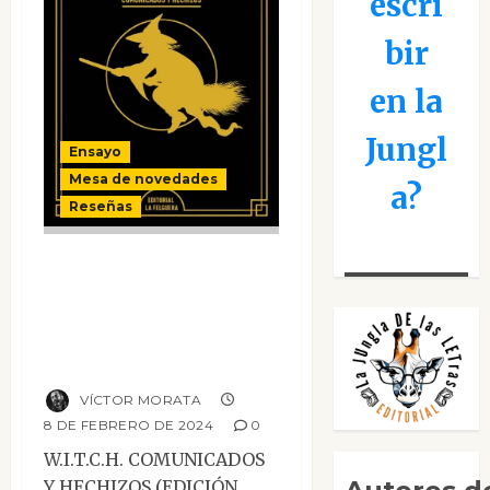
escri
bir
en la
Jungl
Ensayo
Mesa de novedades
a?
Reseñas
W.I.T.C.H.
Comunicados y
hechizos (Edición
Especial)
VÍCTOR MORATA
8 DE FEBRERO DE 2024
0
W.I.T.C.H. COMUNICADOS
Y HECHIZOS (EDICIÓN