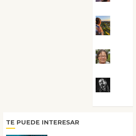
Sabela Tornes
Noa
Guardia
Rosa
Villalejos
Víctor
Morata
TE PUEDE INTERESAR