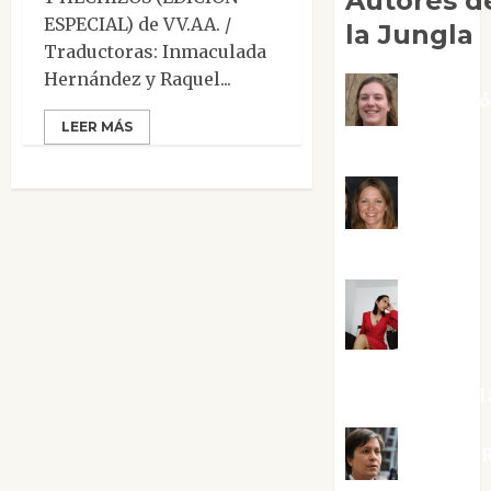
Autores d
ESPECIAL) de VV.AA. /
la Jungla
Traductoras: Inmaculada
Hernández y Raquel...
Adoraci
LEER MÁS
Negre Pujol
Angie
Ballester
Aura
Metzeri
Altamirano Sol
Aurelio R