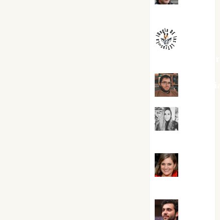
Melgarejo
jungladelaslet
Kiko Pri
Mar
Carrillo
Mari
Carmen Pérez
Maxi