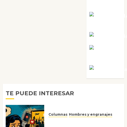
Pérez
Maxi Sabel
Tornes
Noa Guardi
Rosa
Villalejos
Víctor Mora
TE PUEDE INTERESAR
Columnas
Hombres y engranajes
Ya no confiamos ni en lo que