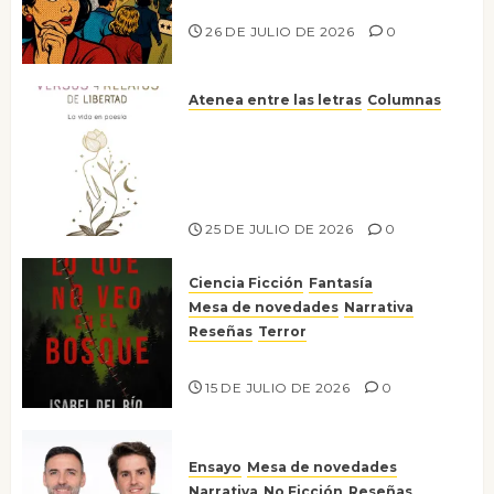
nos gusta
26 DE JULIO DE 2026
0
Atenea entre las letras
Columnas
Versos y relatos de libertad: el
canto a la conciencia de la
escritora peruana Sol del
Risco
25 DE JULIO DE 2026
0
Ciencia Ficción
Fantasía
Mesa de novedades
Narrativa
Reseñas
Terror
Lo que no veo en el bosque
15 DE JULIO DE 2026
0
Ensayo
Mesa de novedades
Narrativa
No Ficción
Reseñas