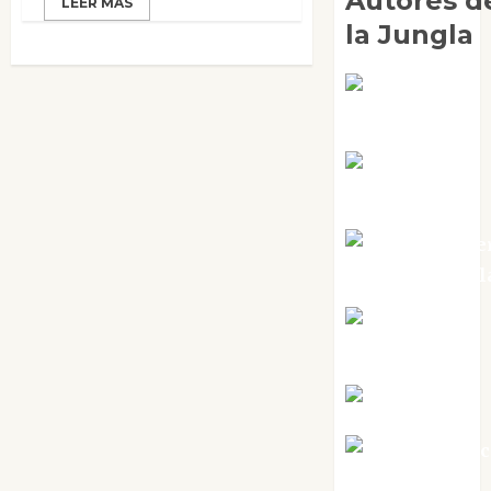
Autores d
LEER MÁS
la Jungla
Adoración
Negre Pujol
Angie
Ballester
Aura Metze
Altamirano Sol
Aurelio R.
Silvano
Eva Fraile
Jesús Cuen
Torres