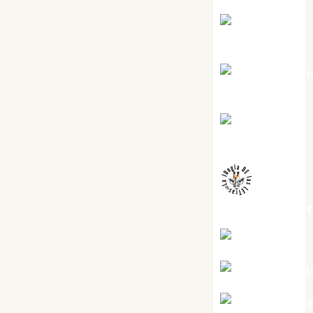
Joaquín
Rández Ramos
José Antoni
Castro Cebrián
Juanjo
Melgarejo
jungladelaslet
Kiko Prian
Mar Carrill
Mari Carm