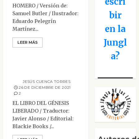
escri
HOMERO / Versión de:
bir
Samuel Butler / Ilustrador:
Eduardo Pelegrín
en la
Martínez...
Ensayo
Narrativa
Jungl
LEER MÁS
Reseñas
a?
El libro del Génesis
liberado
JESÚS CUENCA TORRES
26 DE DICIEMBRE DE 2021
2
EL LIBRO DEL GÉNESIS
LIBERADO / Traductor:
Javier Alonso / Editorial:
Blackie Books /...