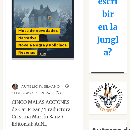
escri
bir
en la
Mesa de novedades
Jungl
Narrativa
Novela Negra y Policiaca
a?
Reseñas
Cinco malas
acciones
AURELIO R. SILVANO
31 DE MAYO DE 2024
0
CINCO MALAS ACCIONES
de Car Frear / Traductora:
Cristina Martín Sanz /
Editorial: AdN...