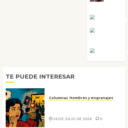
Sabela Tornes
Noa Guardi
Rosa
Villalejos
Víctor Mora
TE PUEDE INTERESAR
Columnas
Hombres y engranajes
Ya no confiamos ni en lo que
nos gusta
26 DE JULIO DE 2026
0