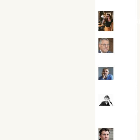
Silvano
Eva Frai
Jesús
Cuenca Torres
Joaquín
Rández Ramos
José
Antonio Castro
Cebrián
Juanjo