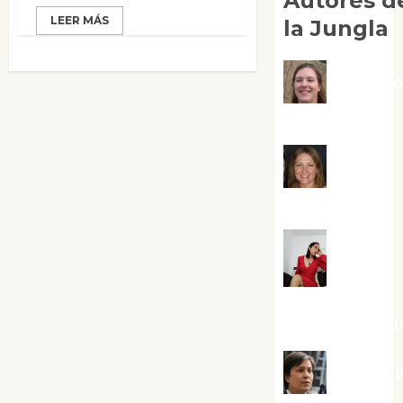
Autores d
LEER MÁS
la Jungla
Adoraci
Negre Pujol
Angie
Ballester
Aura
Metzeri
Altamirano Sol
Aurelio R