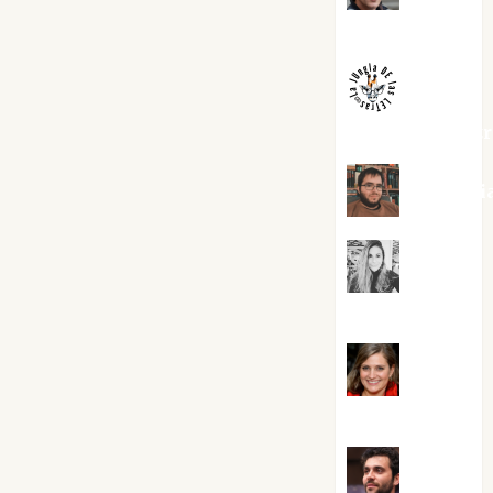
Melgarejo
jungladelaslet
Kiko Pri
Mar
Carrillo
Mari
Carmen Pérez
Maxi