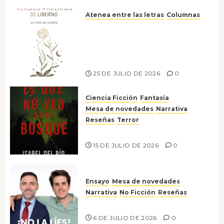
Atenea entre las letras
Columnas
Versos y relatos de libertad: el
canto a la conciencia de la
escritora peruana Sol del
Risco
25 DE JULIO DE 2026
0
Ciencia Ficción
Fantasía
Mesa de novedades
Narrativa
Reseñas
Terror
Lo que no veo en el bosque
15 DE JULIO DE 2026
0
Ensayo
Mesa de novedades
Narrativa
No Ficción
Reseñas
¡No la líes!
6 DE JULIO DE 2026
0