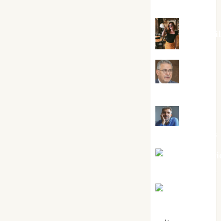
Silvano
Eva Frai
Jesús
Cuenca Torres
Joaquín
Rández Ramos
José Antoni
Castro Cebrián
Juanjo
Melgarejo