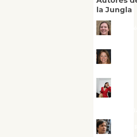
Autores d
la Jungla
Adoraci
Negre Pujol
Angie
Ballester
Aura
Metzeri
Altamirano Sol
Aurelio R