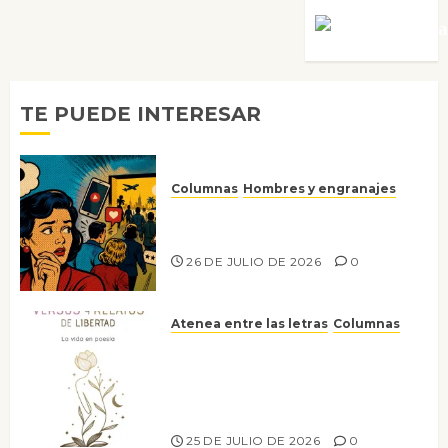
Víctor Mora
TE PUEDE INTERESAR
Columnas
Hombres y engranajes
Ya no confiamos ni en lo que
nos gusta
26 DE JULIO DE 2026
0
Atenea entre las letras
Columnas
Versos y relatos de libertad: el
canto a la conciencia de la
escritora peruana Sol del
Risco
25 DE JULIO DE 2026
0