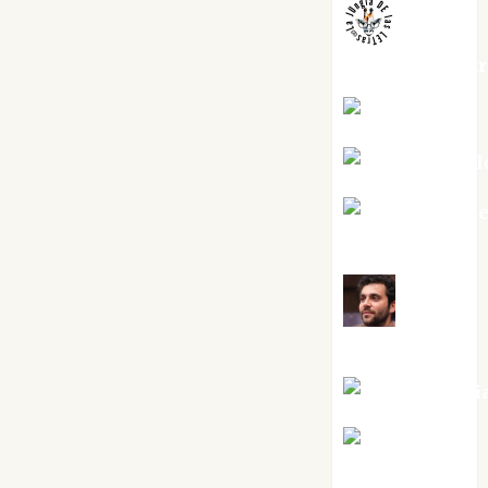
jungladelaslet
Kiko Prian
Mar Carrill
Mari Carm
Pérez
Maxi
Sabela Tornes
Noa Guardi
Rosa
Villalejos