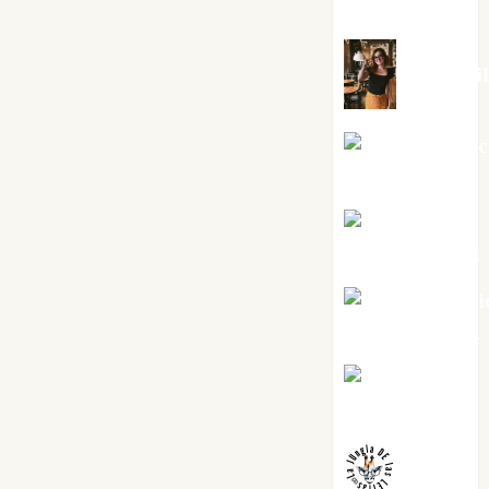
Silvano
Eva Frai
Jesús Cuen
Torres
Joaquín
Rández Ramos
José Antoni
Castro Cebrián
Juanjo
Melgarejo