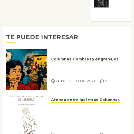
Víctor
Morata
TE PUEDE INTERESAR
Columnas
Hombres y engranajes
Ya no confiamos ni en lo que
nos gusta
26 DE JULIO DE 2026
0
Atenea entre las letras
Columnas
Versos y relatos de libertad: el
canto a la conciencia de la
escritora peruana Sol del
Risco