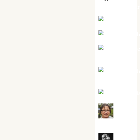
jungladelaslet
Kiko Prian
Mar Carrill
Mari Carm
Pérez
Maxi Sabel
Tornes
Noa Guardi
Rosa
Villalejos