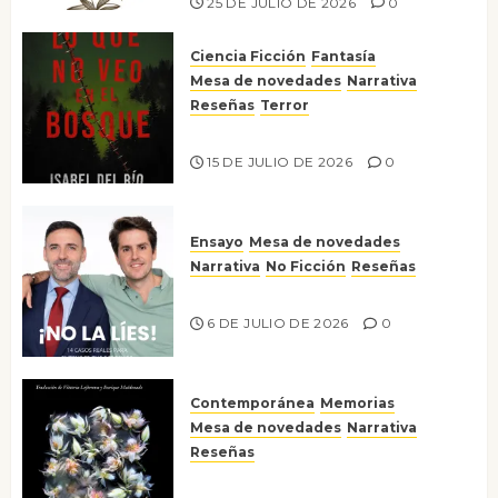
25 DE JULIO DE 2026
0
Ciencia Ficción
Fantasía
Mesa de novedades
Narrativa
Reseñas
Terror
Lo que no veo en el bosque
15 DE JULIO DE 2026
0
Ensayo
Mesa de novedades
Narrativa
No Ficción
Reseñas
¡No la líes!
6 DE JULIO DE 2026
0
Contemporánea
Memorias
Mesa de novedades
Narrativa
Reseñas
Tienes que mirar