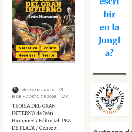
escri
bir
en la
Jungl
Narrativa
Relato
a?
Reseñas
Terror
Teoría del gran
infierno
VÍCTOR MORATA
19 DE AGOSTO DE 2025
0
TEORÍA DEL GRAN
INFIERNO de Iván
Humanes / Editorial: PEZ
DE PLATA / Género:...