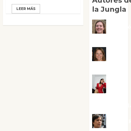
Autores d
la Jungla
LEER MÁS
Adoraci
Negre Pujol
Angie
Ballester
Aura
Metzeri
Altamirano Sol
Aurelio R