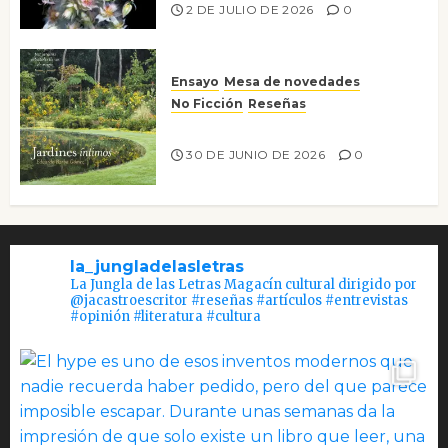
2 DE JULIO DE 2026
0
Ensayo
Mesa de novedades
No Ficción
Reseñas
Jardines íntimos
30 DE JUNIO DE 2026
0
la_jungladelasletras
La Jungla de las Letras Magacín cultural dirigido por
@jacastroescritor #reseñas #artículos #entrevistas
#opinión #literatura #cultura