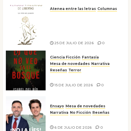
Atenea entre las letras
Columnas
Versos y relatos de libertad: el
canto a la conciencia de la
escritora peruana Sol del
Risco
25 DE JULIO DE 2026
0
Ciencia Ficción
Fantasía
Mesa de novedades
Narrativa
Reseñas
Terror
Lo que no veo en el bosque
15 DE JULIO DE 2026
0
Ensayo
Mesa de novedades
Narrativa
No Ficción
Reseñas
¡No la líes!
6 DE JULIO DE 2026
0