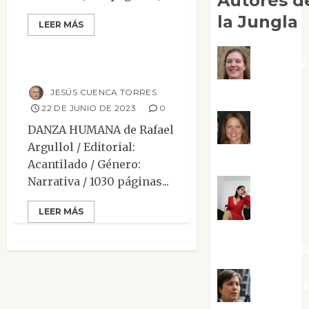
Autores d
Mesa de novedades
la Jungla
LEER MÁS
Narrativa
Reseñas
Adoraci
Danza humana
Negre Pujol
JESÚS CUENCA TORRES
22 DE JUNIO DE 2023
0
Angie
DANZA HUMANA de Rafael
Argullol / Editorial:
Ballester
Acantilado / Género:
Narrativa / 1030 páginas...
Aura
LEER MÁS
Metzeri
Altamirano Sol
Aurelio R