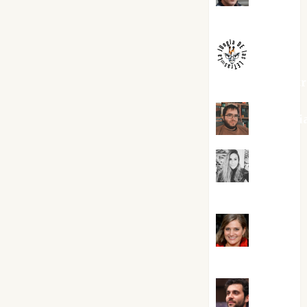
Melgarejo
jungladelaslet
Kiko Pri
Mar
Carrillo
Mari
Carmen Pérez
Maxi