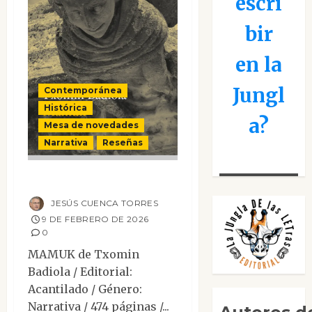
escri
bir
en la
Jungl
Contemporánea
Histórica
a?
Mesa de novedades
Narrativa
Reseñas
Mamuk
JESÚS CUENCA TORRES
9 DE FEBRERO DE 2026
0
MAMUK de Txomin
Badiola / Editorial:
Acantilado / Género:
Narrativa / 474 páginas /...