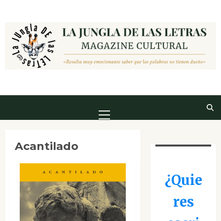
Saltar
al
contenido
Menú
principal
Acantilado
¿Quie
res