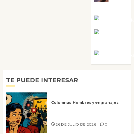
Sabela Tornes
Noa Guardi
Rosa
Villalejos
Víctor Mora
TE PUEDE INTERESAR
Columnas
Hombres y engranajes
Ya no confiamos ni en lo que
nos gusta
26 DE JULIO DE 2026
0