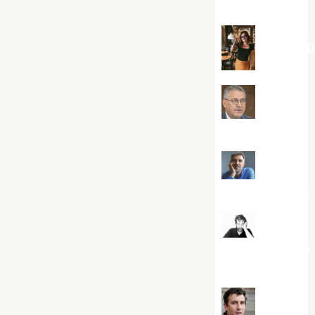
Silvano
Eva Frai
Jesús
Cuenca Torres
Joaquín
Rández Ramos
José
Antonio Castro
Cebrián
Juanjo