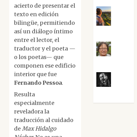
acierto de presentar el
texto en edición
bilingüe, permitiendo
Noa
así un diálogo íntimo
Guardia
entre el lector, el
traductor y el poeta —
Rosa
o los poetas— que
Villalejos
componen ese edificio
interior que fue
Fernando Pessoa
.
Víctor
Morata
Resulta
especialmente
reveladora la
traducción al cuidado
de
Max Hidalgo