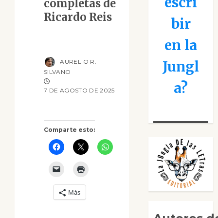
escri
completas de
Ricardo Reis
bir
en la
AURELIO R.
Jungl
SILVANO
a?
7 DE AGOSTO DE 2025
Comparte esto:
Más