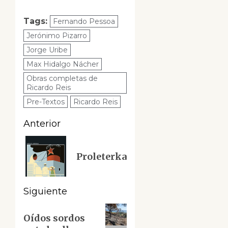
Tags:
Fernando Pessoa
Jerónimo Pizarro
Jorge Uribe
Max Hidalgo Nácher
Obras completas de
Ricardo Reis
Pre-Textos
Ricardo Reis
Navegación
Anterior
de
Entrada
Proleterka
anterior:
entradas
Siguiente
Siguiente
Oídos sordos
entrada: