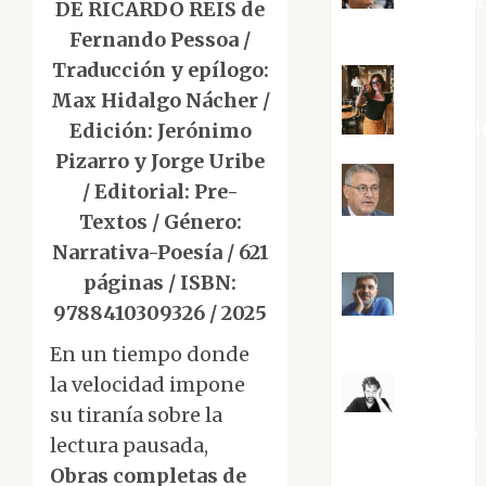
Aurelio R
DE RICARDO REIS de
Silvano
Fernando Pessoa /
Traducción y epílogo:
Max Hidalgo Nácher /
Eva Frail
Edición: Jerónimo
Pizarro y Jorge Uribe
/ Editorial: Pre-
Jesús
Textos / Género:
Cuenca Torres
Narrativa-Poesía / 621
páginas / ISBN:
Joaquín
9788410309326 / 2025
Rández Ramos
En un tiempo donde
la velocidad impone
José
su tiranía sobre la
Antonio Castro
lectura pausada,
Cebrián
Obras completas de