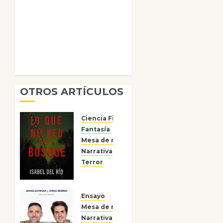
OTROS ARTÍCULOS
Ciencia Ficción
Fantasía
Mesa de novedades
Narrativa
Reseñas
Terror
Lo que
no veo
en el
Ensayo
bosque
Mesa de novedades
Narrativa