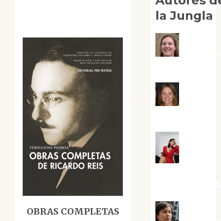
Autores d
la Jungla
Adoració
Negre Pujol
Angie
Ballester
Aura
Metzeri
Altamirano Sol
OBRAS COMPLETAS