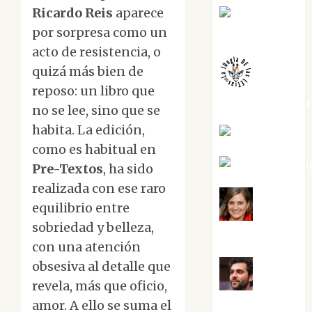
Ricardo Reis
aparece
Juanjo
por sorpresa como un
Melgarejo
acto de resistencia, o
quizá más bien de
reposo: un libro que
jungladelaslet
no se lee, sino que se
habita. La edición,
Kiko Prian
como es habitual en
Mar Carrill
Pre-Textos
, ha sido
realizada con ese raro
equilibrio entre
Mari
sobriedad y belleza,
Carmen Pérez
con una atención
obsesiva al detalle que
revela, más que oficio,
Maxi
Sabela Tornes
amor. A ello se suma el