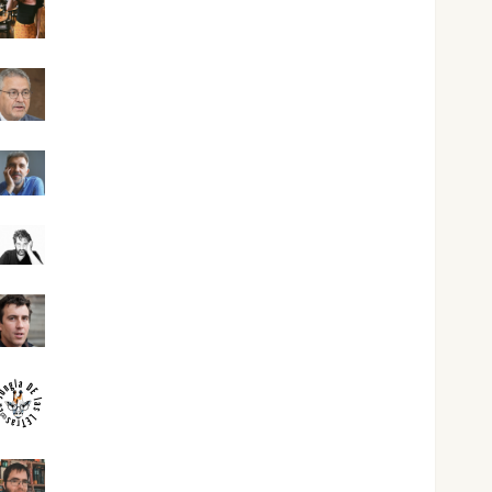
Eva Fraile
Jesús Cuenca Torres
Joaquín Rández Ramos
José Antonio Castro Cebrián
Juanjo Melgarejo
jungladelasletras