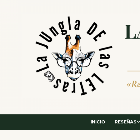
Saltar
al
contenido
INICIO
RESEÑAS