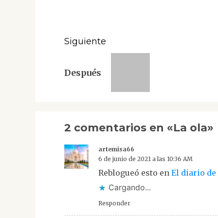
de
Entrada
anterior:
entradas
Siguiente
Siguiente
Después
entrada:
2 comentarios en «
La ola
»
artemisa66
6 de junio de 2021 a las 10:36 AM
Reblogueó esto en
El diario de
Cargando...
Responder