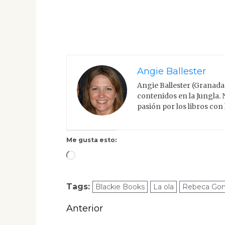
Angie Ballester
Angie Ballester (Granada
contenidos en la Jungla.
pasión por los libros con
Me gusta esto:
Cargando...
Tags:
Blackie Books
La ola
Rebeca Gonz
Navegación
Anterior