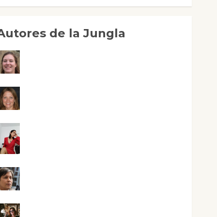
Autores de la Jungla
Adoración Negre Pujol
Angie Ballester
Aura Metzeri Altamirano Solar
Aurelio R. Silvano