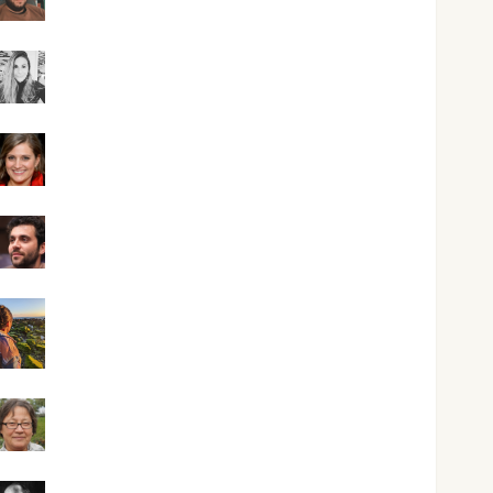
Kiko Prian
Mar Carrillo
Mari Carmen Pérez
Maxi Sabela Tornes
Noa Guardia
Rosa Villalejos