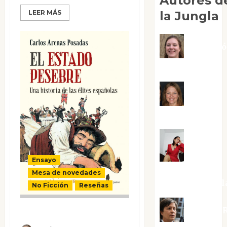
Autores d
la Jungla
LEER MÁS
Adoraci
Negre Pujol
Angie
Ballester
Aura
Ensayo
Metzeri
Mesa de novedades
Altamirano Sol
No Ficción
Reseñas
Aurelio R
El estado pesebre