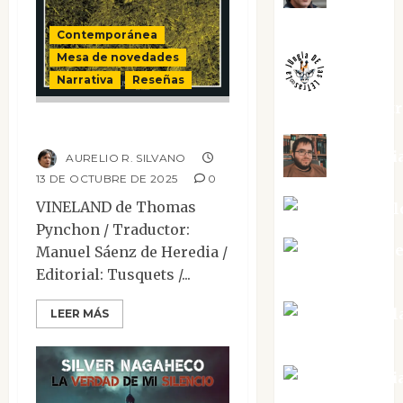
Melgarejo
Contemporánea
Mesa de novedades
Narrativa
Reseñas
jungladelaslet
Vineland
Kiko Pri
AURELIO R. SILVANO
13 DE OCTUBRE DE 2025
0
VINELAND de Thomas
Mar Carrill
Pynchon / Traductor:
Mari Carm
Manuel Sáenz de Heredia /
Editorial: Tusquets /...
Pérez
Maxi Sabel
LEER MÁS
Tornes
Noa Guardi