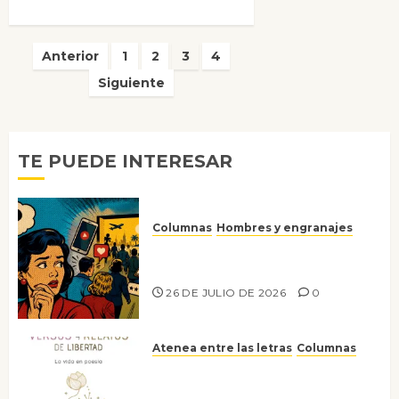
Paginación
Anterior
1
2
3
4
de
Siguiente
entradas
TE PUEDE INTERESAR
Columnas
Hombres y engranajes
Ya no confiamos ni en lo que
nos gusta
26 DE JULIO DE 2026
0
Atenea entre las letras
Columnas
Versos y relatos de libertad: el
canto a la conciencia de la