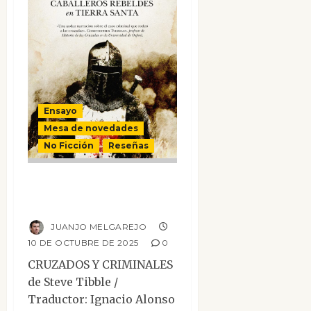
Ensayo
Mesa de novedades
No Ficción
Reseñas
Cruzados y
criminales
JUANJO MELGAREJO
10 DE OCTUBRE DE 2025
0
CRUZADOS Y CRIMINALES
de Steve Tibble /
Traductor: Ignacio Alonso