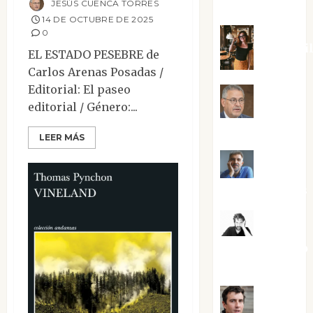
JESÚS CUENCA TORRES
Silvano
14 DE OCTUBRE DE 2025
0
Eva Frai
EL ESTADO PESEBRE de
Carlos Arenas Posadas /
Editorial: El paseo
Jesús
editorial / Género:...
Cuenca Torres
LEER MÁS
Joaquín
Rández Ramos
José
Antonio Castro
Cebrián
Juanjo