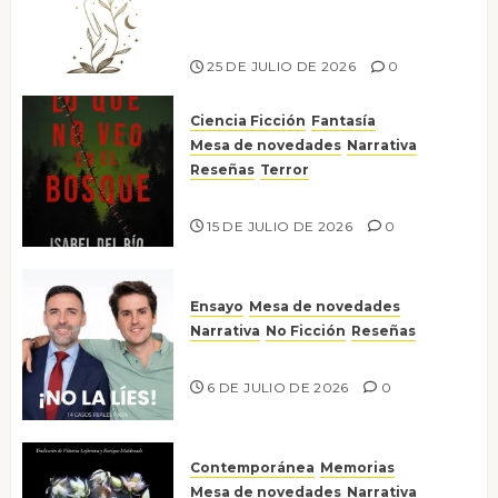
escritora peruana Sol del
Risco
25 DE JULIO DE 2026
0
Ciencia Ficción
Fantasía
Mesa de novedades
Narrativa
Reseñas
Terror
Lo que no veo en el bosque
15 DE JULIO DE 2026
0
Ensayo
Mesa de novedades
Narrativa
No Ficción
Reseñas
¡No la líes!
6 DE JULIO DE 2026
0
Contemporánea
Memorias
Mesa de novedades
Narrativa