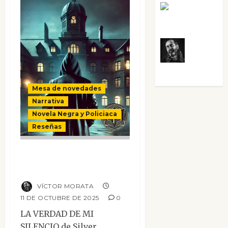
Rosa
Villalejos
Víctor
Morata
Mesa de novedades
Narrativa
Novela Negra y Policiaca
Reseñas
La verdad de mi
silencio
VÍCTOR MORATA
11 DE OCTUBRE DE 2025
0
LA VERDAD DE MI
SILENCIO de Silver