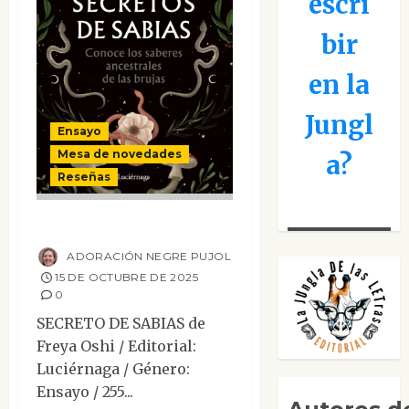
escri
bir
en la
Jungl
Ensayo
Mesa de novedades
a?
Reseñas
Secreto de sabias
ADORACIÓN NEGRE PUJOL
15 DE OCTUBRE DE 2025
0
SECRETO DE SABIAS de
Freya Oshi / Editorial:
Luciérnaga / Género:
Ensayo / 255...