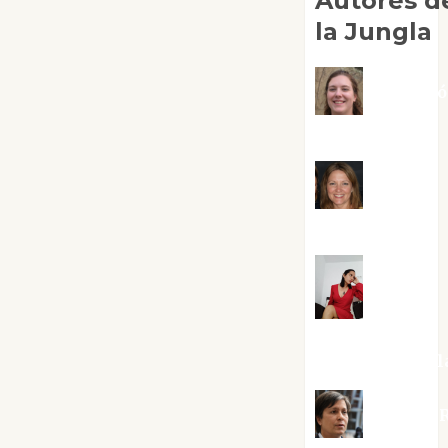
Autores d
la Jungla
Adoraci
Negre Pujol
Angie
Ballester
Aura
Metzeri
Altamirano Sol
Aurelio R