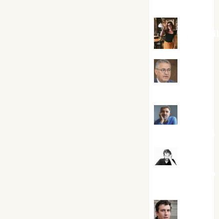
Silvano
Eva Frai
Jesús
Cuenca Torres
Joaquín
Rández Ramos
José
Antonio Castro
Cebrián
Juanjo