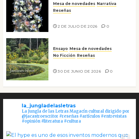
Mesa de novedades
Narrativa
Reseñas
Tienes que mirar
2 DE JULIO DE 2026
0
Ensayo
Mesa de novedades
No Ficción
Reseñas
Jardines íntimos
30 DE JUNIO DE 2026
0
la_jungladelasletras
La Jungla de las Letras Magacín cultural dirigido por
@jacastroescritor #reseñas #artículos #entrevistas
#opinión #literatura #cultura