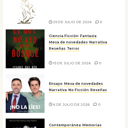
canto a la conciencia de la
escritora peruana Sol del
Risco
25 DE JULIO DE 2026
0
Ciencia Ficción
Fantasía
Mesa de novedades
Narrativa
Reseñas
Terror
Lo que no veo en el bosque
15 DE JULIO DE 2026
0
Ensayo
Mesa de novedades
Narrativa
No Ficción
Reseñas
¡No la líes!
6 DE JULIO DE 2026
0
Contemporánea
Memorias