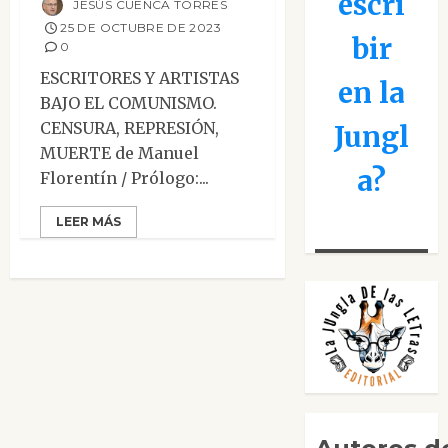
escri
JESÚS CUENCA TORRES
25 DE OCTUBRE DE 2023
bir
0
ESCRITORES Y ARTISTAS
en la
BAJO EL COMUNISMO.
CENSURA, REPRESIÓN,
Jungl
MUERTE de Manuel
a?
Florentín / Prólogo:...
LEER MÁS