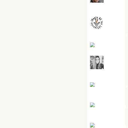
Melgarejo
jungladelaslet
Kiko Prian
Mar
Carrillo
Mari Carm
Pérez
Maxi Sabel
Tornes
Noa Guardi