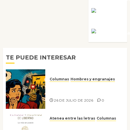
Rosa
Villalejos
Víctor Mora
TE PUEDE INTERESAR
Columnas
Hombres y engranajes
Ya no confiamos ni en lo que
nos gusta
26 DE JULIO DE 2026
0
Atenea entre las letras
Columnas
Versos y relatos de libertad: el