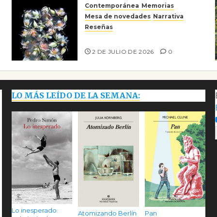
Contemporánea
Memorias
Mesa de novedades
Narrativa
Reseñas
Tienes que mirar
2 DE JULIO DE 2026
0
LO MÁS LEÍDO DE LA SEMANA:
Lo inesperado
Atomizando Berlín
Pan