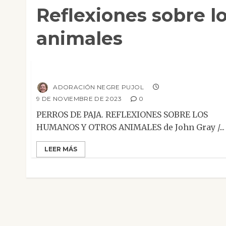
Reflexiones sobre l
animales
Ensayo
Mesa de novedades
Reseñas
Perros de paja
ADORACIÓN NEGRE PUJOL
9 DE NOVIEMBRE DE 2023
0
PERROS DE PAJA. REFLEXIONES SOBRE LOS
HUMANOS Y OTROS ANIMALES de John Gray /...
LEER MÁS