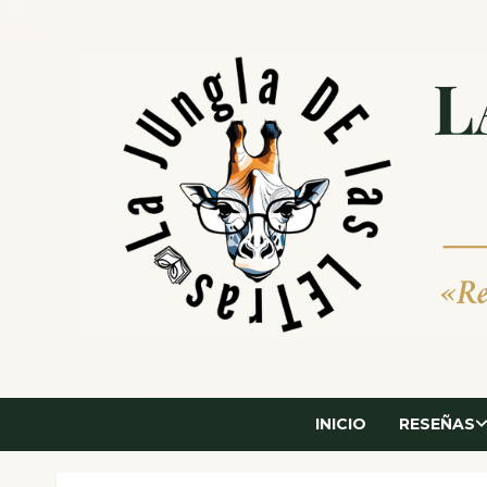
Saltar
al
contenido
INICIO
RESEÑAS