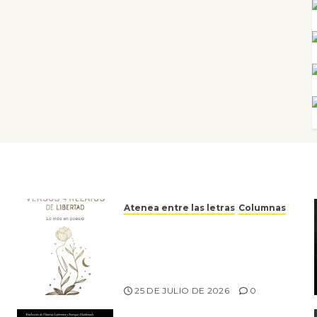
Atenea entre las letras
Columnas
Versos y relatos de libertad:
el canto a la conciencia de la
escritora peruana Sol del
Risco
25 DE JULIO DE 2026
0