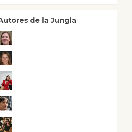
Autores de la Jungla
Adoración Negre Pujol
Angie Ballester
Aura Metzeri Altamirano Solar
Aurelio R. Silvano
Eva Fraile