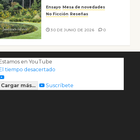
Ensayo
Mesa de novedades
No Ficción
Reseñas
Jardines íntimos
30 DE JUNIO DE 2026
0
Estamos en YouTube
El tiempo desacertado
Cargar más...
Suscríbete