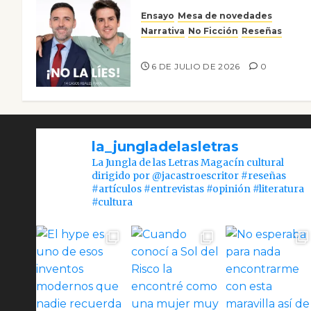
Ensayo
Mesa de novedades
Narrativa
No Ficción
Reseñas
¡No la líes!
6 DE JULIO DE 2026
0
la_jungladelasletras
La Jungla de las Letras Magacín cultural
dirigido por @jacastroescritor #reseñas
#artículos #entrevistas #opinión #literatura
#cultura