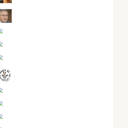
Jesús Cuenca Torres
Joaquín Rández Ramos
José Antonio Castro Cebrián
Juanjo Melgarejo
jungladelasletras
Kiko Prian
Mar Carrillo
Mari Carmen Pérez