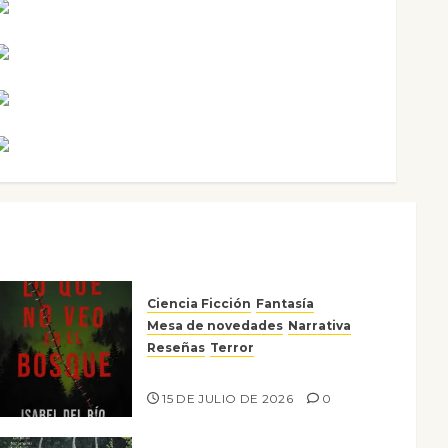
Maxi Sabela Tornes
Noa Guardia
Rosa Villalejos
Víctor Morata
Ciencia Ficción
Fantasía
Mesa de novedades
Narrativa
Reseñas
Terror
Lo que no veo en el bosque
15 DE JULIO DE 2026
0