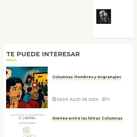
Villalejos
Víctor
Morata
TE PUEDE INTERESAR
Columnas
Hombres y engranajes
Ya no confiamos ni en lo que
nos gusta
26 DE JULIO DE 2026
0
Atenea entre las letras
Columnas
Versos y relatos de libertad: el
canto a la conciencia de la