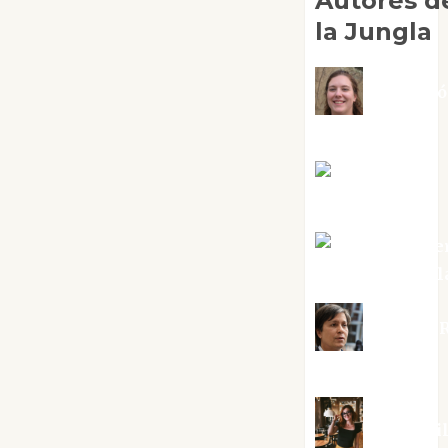
Autores d
la Jungla
Adoraci
Negre Pujol
Angie
Ballester
Aura Metze
Altamirano Sol
Aurelio R
Silvano
Eva Frai