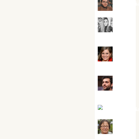
Kiko Pri
Mar
Carrillo
Mari
Carmen Pérez
Maxi
Sabela Tornes
Noa Guardi
Rosa