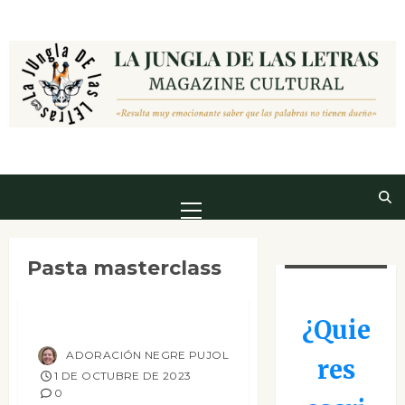
Saltar
al
contenido
Menú
principal
Ensayo
Mesa de novedades
Pasta masterclass
Reseñas
Pasta masterclass
¿Quie
ADORACIÓN NEGRE PUJOL
res
1 DE OCTUBRE DE 2023
0