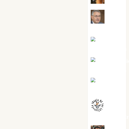
Jesús
Cuenca Torres
Joaquín
Rández Ramos
José Antoni
Castro Cebrián
Juanjo
Melgarejo
jungladelaslet