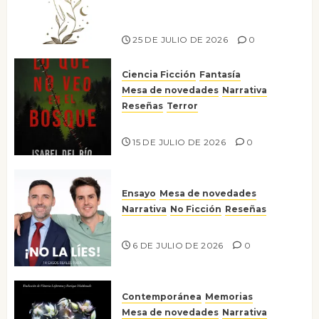
escritora peruana Sol del
Risco
25 DE JULIO DE 2026
0
Ciencia Ficción
Fantasía
Mesa de novedades
Narrativa
Reseñas
Terror
Lo que no veo en el bosque
15 DE JULIO DE 2026
0
Ensayo
Mesa de novedades
Narrativa
No Ficción
Reseñas
¡No la líes!
6 DE JULIO DE 2026
0
Contemporánea
Memorias
Mesa de novedades
Narrativa