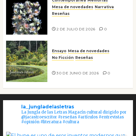
Contemporánea
Memorias
Mesa de novedades
Narrativa
Reseñas
Tienes que mirar
2 DE JULIO DE 2026
0
Ensayo
Mesa de novedades
No Ficción
Reseñas
Jardines íntimos
30 DE JUNIO DE 2026
0
la_jungladelasletras
La Jungla de las Letras Magacín cultural dirigido por
@jacastroescritor #reseñas #artículos #entrevistas
#opinión #literatura #cultura