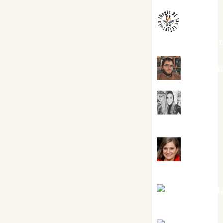
jungladelaslet
Kiko Pri
Mar
Carrillo
Mari
Carmen Pérez
Maxi Sabel
Tornes