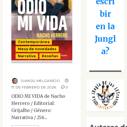
escri
bir
en la
Jungl
Contemporánea
a?
Mesa de novedades
Narrativa
Reseñas
Odio mi vida
JUANJO MELGAREJO
17 DE FEBRERO DE 2026
0
ODIO MI VIDA de Nacho
Herrero / Editorial:
Grijalbo / Género:
Narrativa / 256...