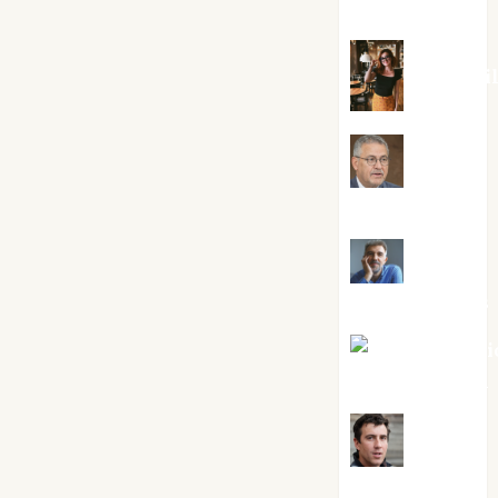
Silvano
Eva Frai
Jesús
Cuenca Torres
Joaquín
Rández Ramos
José Antoni
Castro Cebrián
Juanjo
Melgarejo