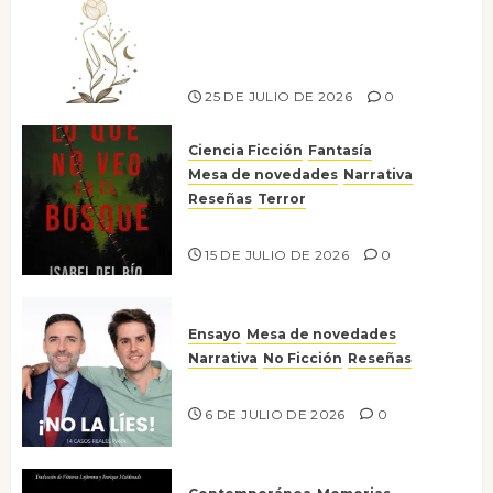
canto a la conciencia de la
escritora peruana Sol del
Risco
25 DE JULIO DE 2026
0
Ciencia Ficción
Fantasía
Mesa de novedades
Narrativa
Reseñas
Terror
Lo que no veo en el bosque
15 DE JULIO DE 2026
0
Ensayo
Mesa de novedades
Narrativa
No Ficción
Reseñas
¡No la líes!
6 DE JULIO DE 2026
0