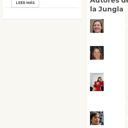
Autores d
LEER MÁS
la Jungla
Adoraci
Negre Pujol
Angie
Ballester
Aura
Metzeri
Altamirano Sol
Aurelio R