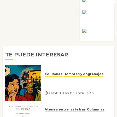
Noa Guardi
Rosa
Villalejos
Víctor Mora
TE PUEDE INTERESAR
Columnas
Hombres y engranajes
Ya no confiamos ni en lo que
nos gusta
26 DE JULIO DE 2026
0
Atenea entre las letras
Columnas
Versos y relatos de libertad: el