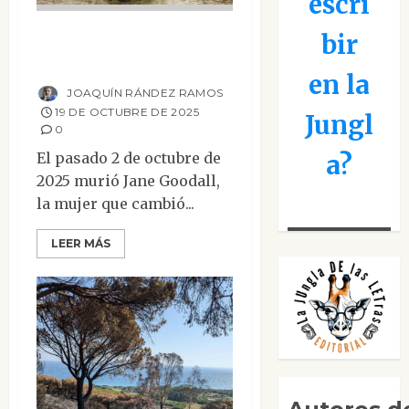
escri
El legado de Jane
bir
Goodall
en la
JOAQUÍN RÁNDEZ RAMOS
19 DE OCTUBRE DE 2025
Jungl
0
a?
El pasado 2 de octubre de
2025 murió Jane Goodall,
la mujer que cambió...
LEER MÁS