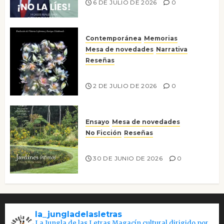
6 DE JULIO DE 2026
0
Contemporánea
Memorias
Mesa de novedades
Narrativa
Reseñas
Tienes que mirar
2 DE JULIO DE 2026
0
Ensayo
Mesa de novedades
No Ficción
Reseñas
Jardines íntimos
30 DE JUNIO DE 2026
0
la_jungladelasletras
La Jungla de las Letras Magacín cultural dirigido por