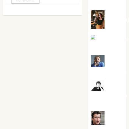
Silvano
Eva Frai
Jesús Cuen
Torres
Joaquín
Rández Ramos
José
Antonio Castro
Cebrián
Juanjo