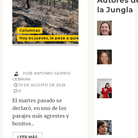
Autores d
la Jungla
Adoraci
Columnas
Hoy es jueves, le pese a quien le pese
Negre Pujol
Oídos sordos ante
Angie
las llamas
Ballester
JOSÉ ANTONIO CASTRO
CEBRIÁN
10 DE AGOSTO DE 2025
Aura
0
El martes pasado se
Metzeri
declaró, en uno de los
Altamirano Sol
parajes más agrestes y
bonitos...
Aurelio R
LEER MÁS