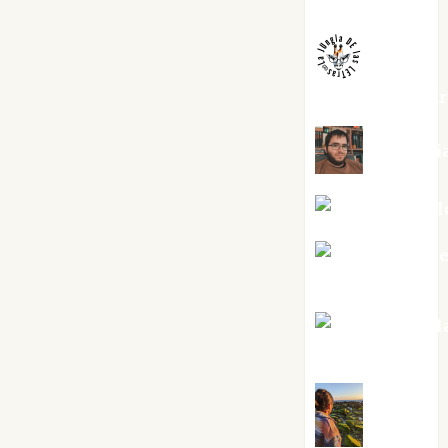
Melgarejo
jungladelaslet
Kiko Pri
Mar Carrill
Mari Carm
Pérez
Maxi Sabel
Tornes
Noa