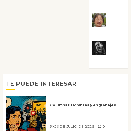
Guardia
Rosa
Villalejos
Víctor
Morata
TE PUEDE INTERESAR
Columnas
Hombres y engranajes
Ya no confiamos ni en lo que
nos gusta
26 DE JULIO DE 2026
0