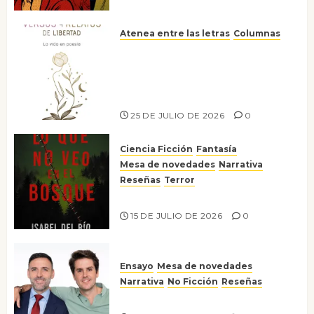
Atenea entre las letras
Columnas
Versos y relatos de libertad: el
canto a la conciencia de la
escritora peruana Sol del
Risco
25 DE JULIO DE 2026
0
Ciencia Ficción
Fantasía
Mesa de novedades
Narrativa
Reseñas
Terror
Lo que no veo en el bosque
15 DE JULIO DE 2026
0
Ensayo
Mesa de novedades
Narrativa
No Ficción
Reseñas
¡No la líes!