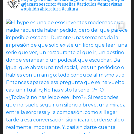
@jacastroescritor #reseñas #artículos #entrevistas
#opinión #literatura #cultura