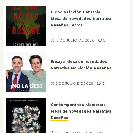
Ciencia Ficción
Fantasía
Mesa de novedades
Narrativa
Reseñas
Terror
Lo que no veo en el bosque
15 DE JULIO DE 2026
0
Ensayo
Mesa de novedades
Narrativa
No Ficción
Reseñas
¡No la líes!
6 DE JULIO DE 2026
0
Contemporánea
Memorias
Mesa de novedades
Narrativa
Reseñas
Tienes que mirar
2 DE JULIO DE 2026
0