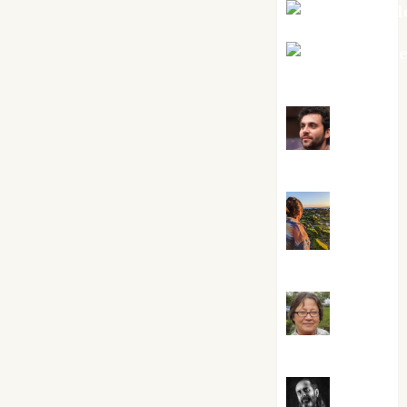
Mar Carrill
Mari Carm
Pérez
Maxi
Sabela Tornes
Noa
Guardia
Rosa
Villalejos
Víctor