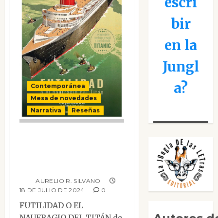
escri
bir
en la
Jungl
a?
Contemporánea
Mesa de novedades
Narrativa
Reseñas
Futilidad o el
naufragio del
Titán
AURELIO R. SILVANO
18 DE JULIO DE 2024
0
FUTILIDAD O EL
NAUFRAGIO DEL TITÁN de