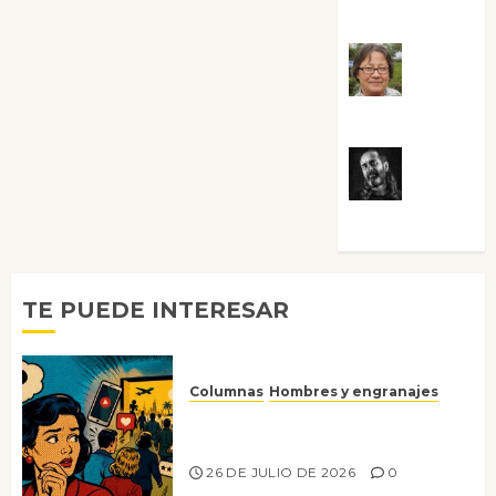
Guardia
Rosa
Villalejos
Víctor
Morata
TE PUEDE INTERESAR
Columnas
Hombres y engranajes
Ya no confiamos ni en lo que
nos gusta
26 DE JULIO DE 2026
0