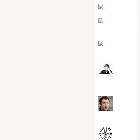
Eva Fraile
Jesús Cuen
Torres
Joaquín
Rández Ramos
José
Antonio Castro
Cebrián
Juanjo
Melgarejo