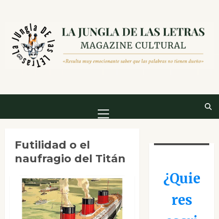
Saltar
al
contenido
Menú
principal
Futilidad o el
naufragio del Titán
¿Quie
res