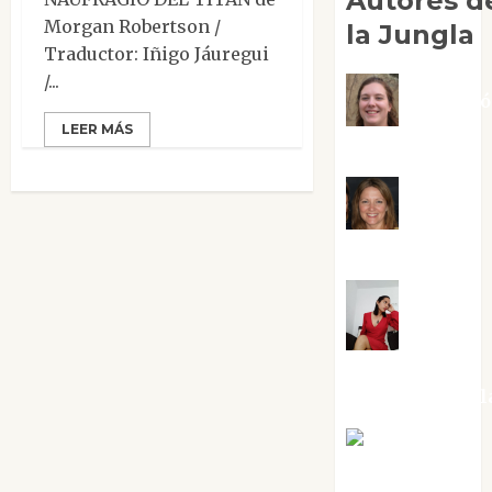
Autores d
Morgan Robertson /
la Jungla
Traductor: Iñigo Jáuregui
/...
Adoraci
LEER MÁS
Negre Pujol
Angie
Ballester
Aura
Metzeri
Altamirano Sol
Aurelio R.
Silvano