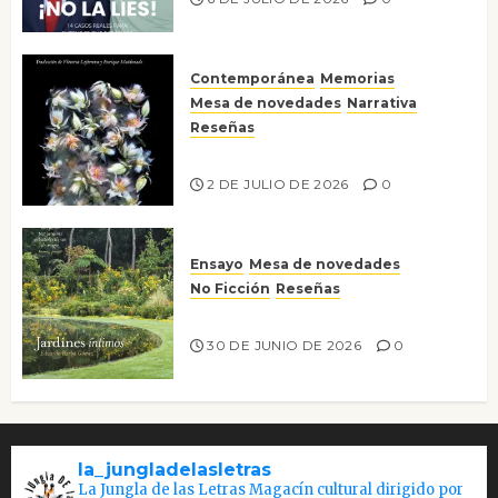
Contemporánea
Memorias
Mesa de novedades
Narrativa
Reseñas
Tienes que mirar
2 DE JULIO DE 2026
0
Ensayo
Mesa de novedades
No Ficción
Reseñas
Jardines íntimos
30 DE JUNIO DE 2026
0
la_jungladelasletras
La Jungla de las Letras Magacín cultural dirigido por