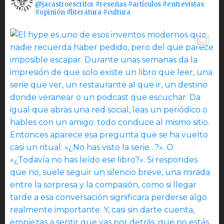
@jacastroescritor #reseñas #artículos #entrevistas
#opinión #literatura #cultura