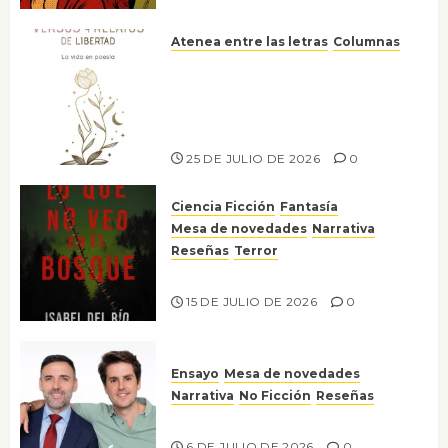
Atenea entre las letras
Columnas
Versos y relatos de libertad: el
canto a la conciencia de la
escritora peruana Sol del
Risco
25 DE JULIO DE 2026
0
Ciencia Ficción
Fantasía
Mesa de novedades
Narrativa
Reseñas
Terror
Lo que no veo en el bosque
15 DE JULIO DE 2026
0
Ensayo
Mesa de novedades
Narrativa
No Ficción
Reseñas
¡No la líes!
6 DE JULIO DE 2026
0