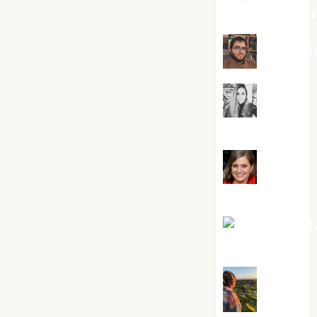
jungladelaslet
Kiko Pri
Mar
Carrillo
Mari
Carmen Pérez
Maxi Sabel
Tornes
Noa