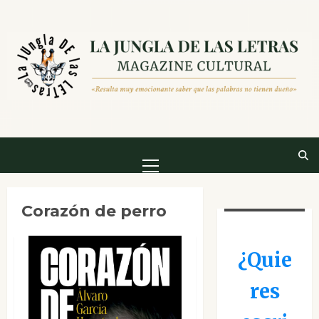
Saltar
al
contenido
Menú
principal
Corazón de perro
¿Quie
res