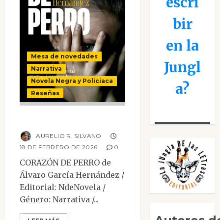
escri
bir
en la
Mesa de novedades
Jungl
Narrativa
Novela Negra y Policiaca
a?
Reseñas
Corazón de perro
AURELIO R. SILVANO
18 DE FEBRERO DE 2026
0
CORAZÓN DE PERRO de
Álvaro García Hernández /
Editorial: NdeNovela /
Género: Narrativa /...