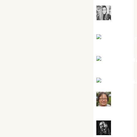
Mar
Carrillo
Mari Carm
Pérez
Maxi Sabel
Tornes
Noa Guardi
Rosa
Villalejos
Víctor