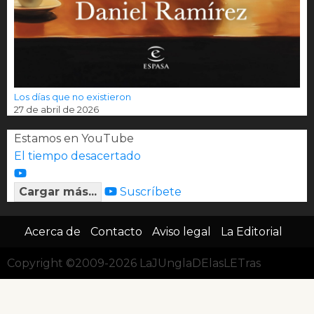
Los días que no existieron
27 de abril de 2026
Estamos en YouTube
El tiempo desacertado
Cargar más...
Suscríbete
Acerca de
Contacto
Aviso legal
La Editorial
Copyright ©2009-2026 LaJUnglaDElasLETras