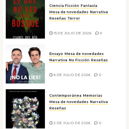
Ciencia Ficción
Fantasía
Mesa de novedades
Narrativa
Reseñas
Terror
Lo que no veo en el bosque
15 DE JULIO DE 2026
0
Ensayo
Mesa de novedades
Narrativa
No Ficción
Reseñas
¡No la líes!
6 DE JULIO DE 2026
0
Contemporánea
Memorias
Mesa de novedades
Narrativa
Reseñas
Tienes que mirar
2 DE JULIO DE 2026
0