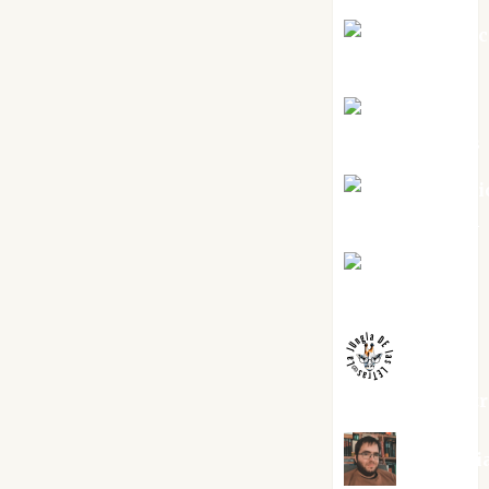
Jesús Cuen
Torres
Joaquín
Rández Ramos
José Antoni
Castro Cebrián
Juanjo
Melgarejo
jungladelaslet
Kiko Pri