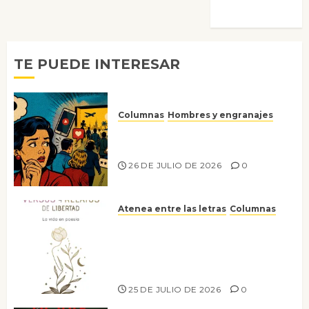
Morata
TE PUEDE INTERESAR
Columnas
Hombres y engranajes
Ya no confiamos ni en lo que
nos gusta
26 DE JULIO DE 2026
0
Atenea entre las letras
Columnas
Versos y relatos de libertad: el
canto a la conciencia de la
escritora peruana Sol del
Risco
25 DE JULIO DE 2026
0