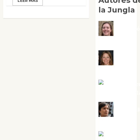
Autores d
LEER MÁS
la Jungla
Adoraci
Negre Pujol
Angie
Ballester
Aura Metze
Altamirano Sol
Aurelio R
Silvano
Eva Fraile