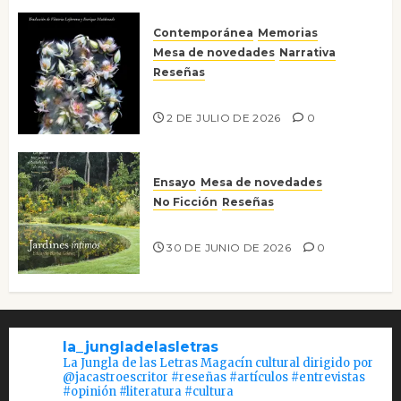
Contemporánea
Memorias
Mesa de novedades
Narrativa
Reseñas
Tienes que mirar
2 DE JULIO DE 2026
0
Ensayo
Mesa de novedades
No Ficción
Reseñas
Jardines íntimos
30 DE JUNIO DE 2026
0
la_jungladelasletras
La Jungla de las Letras Magacín cultural dirigido por
@jacastroescritor #reseñas #artículos #entrevistas
#opinión #literatura #cultura