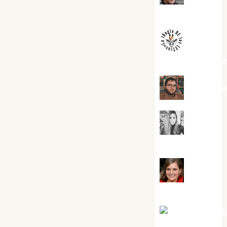
Melgarejo
jungladelaslet
Kiko Pri
Mar
Carrillo
Mari
Carmen Pérez
Maxi Sabel