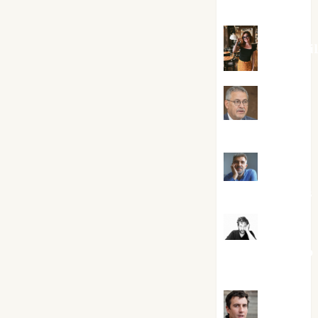
Silvano
Eva Frai
Jesús
Cuenca Torres
Joaquín
Rández Ramos
José
Antonio Castro
Cebrián
Juanjo