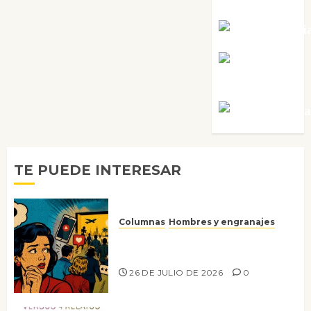
Tornes
Noa Guardi
Rosa
Villalejos
Víctor Mora
TE PUEDE INTERESAR
Columnas
Hombres y engranajes
Ya no confiamos ni en lo que
nos gusta
26 DE JULIO DE 2026
0