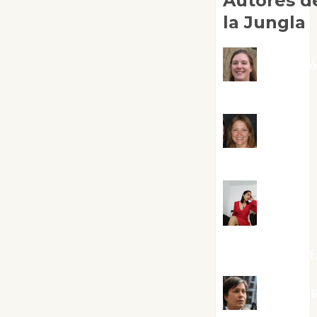
Autores d
la Jungla
Adoraci
Negre Pujol
Angie
Ballester
Aura
Metzeri
Altamirano Sol
Aurelio R