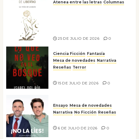
Atenea entre las letras
Columnas
Versos y relatos de libertad: el
canto a la conciencia de la
escritora peruana Sol del
Risco
25 DE JULIO DE 2026
0
Ciencia Ficción
Fantasía
Mesa de novedades
Narrativa
Reseñas
Terror
Lo que no veo en el bosque
15 DE JULIO DE 2026
0
Ensayo
Mesa de novedades
Narrativa
No Ficción
Reseñas
¡No la líes!
6 DE JULIO DE 2026
0