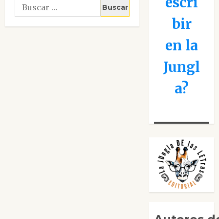
escri
Buscar:
bir
en la
Jungl
a?