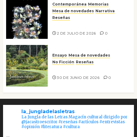
Contemporánea
Memorias
Mesa de novedades
Narrativa
Reseñas
Tienes que mirar
2 DE JULIO DE 2026
0
Ensayo
Mesa de novedades
No Ficción
Reseñas
Jardines íntimos
30 DE JUNIO DE 2026
0
la_jungladelasletras
La Jungla de las Letras Magacín cultural dirigido por
@jacastroescritor #reseñas #artículos #entrevistas
#opinión #literatura #cultura