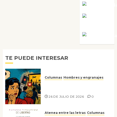
Noa Guardi
Rosa
Villalejos
Víctor Mora
TE PUEDE INTERESAR
Columnas
Hombres y engranajes
Ya no confiamos ni en lo que
nos gusta
26 DE JULIO DE 2026
0
Atenea entre las letras
Columnas