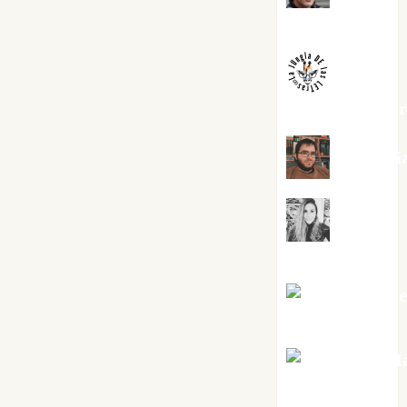
Melgarejo
jungladelaslet
Kiko Pri
Mar
Carrillo
Mari Carm
Pérez
Maxi Sabel
Tornes