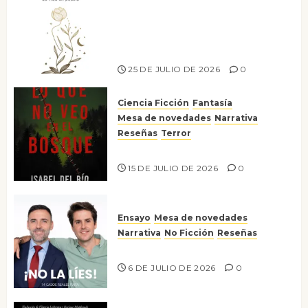
Versos y relatos de libertad: el
canto a la conciencia de la
escritora peruana Sol del
Risco
25 DE JULIO DE 2026
0
Ciencia Ficción
Fantasía
Mesa de novedades
Narrativa
Reseñas
Terror
Lo que no veo en el bosque
15 DE JULIO DE 2026
0
Ensayo
Mesa de novedades
Narrativa
No Ficción
Reseñas
¡No la líes!
6 DE JULIO DE 2026
0