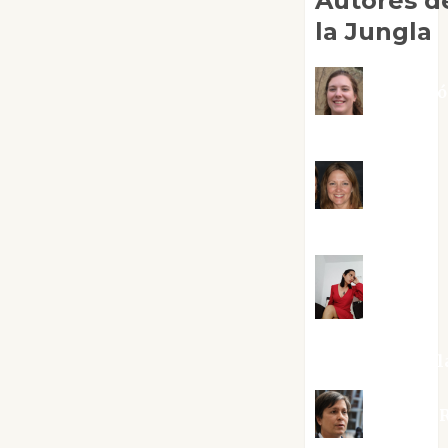
Autores d
la Jungla
Adoraci
Negre Pujol
Angie
Ballester
Aura
Metzeri
Altamirano Sol
Aurelio R