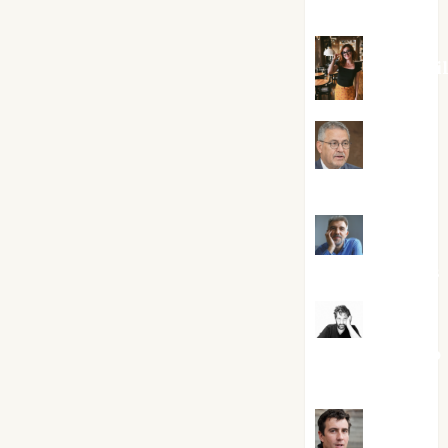
Silvano
Eva Frai
Jesús
Cuenca Torres
Joaquín
Rández Ramos
José
Antonio Castro
Cebrián
Juanjo