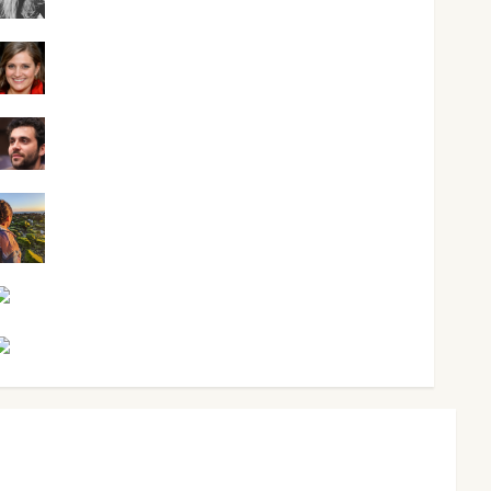
Mari Carmen Pérez
Maxi Sabela Tornes
Noa Guardia
Rosa Villalejos
Víctor Morata