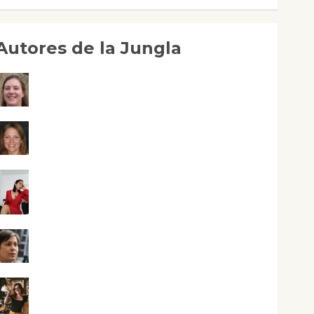
Autores de la Jungla
Adoración Negre Pujol
Angie Ballester
Aura Metzeri Altamirano Solar
Aurelio R. Silvano
Eva Fraile