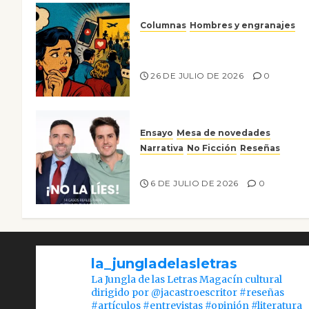
Columnas
Hombres y engranajes
Ya no confiamos ni en lo que
nos gusta
26 DE JULIO DE 2026
0
Ensayo
Mesa de novedades
Narrativa
No Ficción
Reseñas
¡No la líes!
6 DE JULIO DE 2026
0
la_jungladelasletras
La Jungla de las Letras Magacín cultural
dirigido por @jacastroescritor #reseñas
#artículos #entrevistas #opinión #literatura