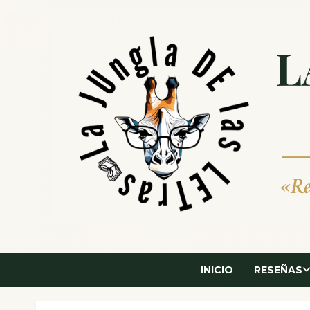
Saltar
al
contenido
INICIO
RESEÑAS