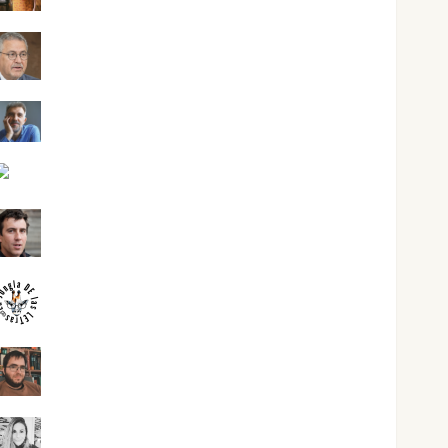
Jesús Cuenca Torres
Joaquín Rández Ramos
José Antonio Castro Cebrián
Juanjo Melgarejo
jungladelasletras
Kiko Prian
Mar Carrillo