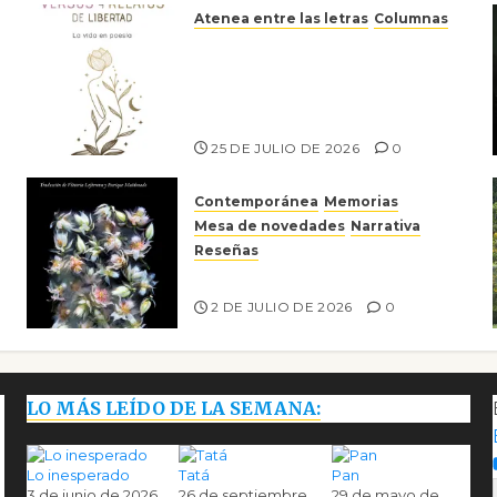
Atenea entre las letras
Columnas
Versos y relatos de libertad:
el canto a la conciencia de la
escritora peruana Sol del
Risco
25 DE JULIO DE 2026
0
Contemporánea
Memorias
Mesa de novedades
Narrativa
Reseñas
Tienes que mirar
2 DE JULIO DE 2026
0
LO MÁS LEÍDO DE LA SEMANA:
Lo inesperado
Tatá
Pan
3 de junio de 2026
26 de septiembre
29 de mayo de