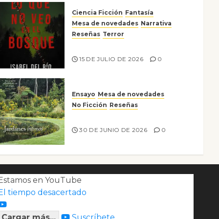
Ciencia Ficción
Fantasía
Mesa de novedades
Narrativa
Reseñas
Terror
Lo que no veo en el bosque
15 DE JULIO DE 2026
0
Ensayo
Mesa de novedades
No Ficción
Reseñas
Jardines íntimos
30 DE JUNIO DE 2026
0
Estamos en YouTube
El tiempo desacertado
Cargar más...
Suscríbete